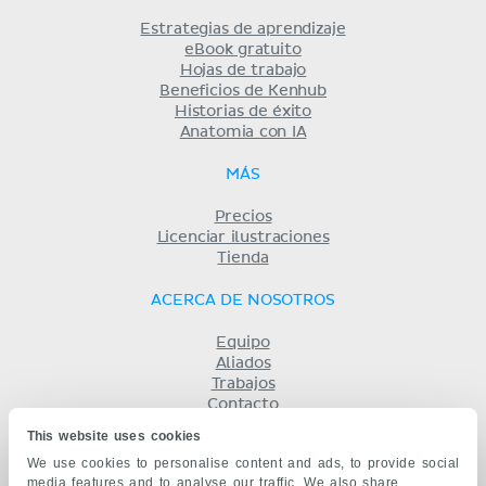
Estrategias de aprendizaje
eBook gratuito
Hojas de trabajo
Beneficios de Kenhub
Historias de éxito
Anatomia con IA
MÁS
Precios
Licenciar ilustraciones
Tienda
ACERCA DE NOSOTROS
Equipo
Aliados
Trabajos
Contacto
Compañía
This website uses cookies
Términos y condiciones
We use cookies to personalise content and ads, to provide social
Privacidad
media features and to analyse our traffic. We also share