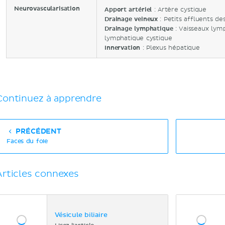
Neurovascularisation
Apport artériel
: Artère cystique
Drainage veineux
: Petits affluents d
Drainage lymphatique
: Vaisseaux lym
lymphatique cystique
Innervation
: Plexus hépatique
Continuez à apprendre
PRÉCÉDENT
Faces du foie
Articles connexes
Vésicule biliaire