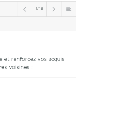
1/16
te et renforcez vos acquis
res voisines :