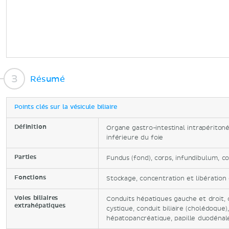
Résumé
Points clés sur la vésicule biliaire
Définition
Organe gastro-intestinal intrapéritoné
inférieure du foie
Parties
Fundus (fond), corps, infundibulum, co
Fonctions
Stockage, concentration et libération 
Voies biliaires
Conduits hépatiques gauche et droit,
extrahépatiques
cystique, conduit biliaire (cholédoque
hépatopancréatique, papille duodéna