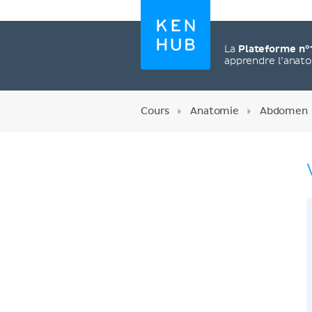
La
Plateforme n°
apprendre l’anat
Cours
Anatomie
Abdomen
Créez un compte
maintenant