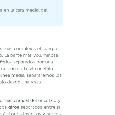
s en la cara medial del
os más complejos el cuerpo
lo. La parte más voluminosa
sferios separados por una
zamos un corte al encéfalo
 línea media, separaremos los
alo desde una vista
e más craneal del encéfalo y
ados
giros
separados entre sí
erás todos los giros y surcos