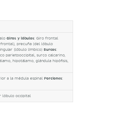
alo
Giros y lóbulos
: Giro frontal
frontal), precuña (del lóbulo
 cingular (lóbulo límbico)
Surcos
:
o parietooccipital, surco calcarino,
Tálamo, hipotálamo, glándula hipófisis,
erior a la médula espinal
Porciones
:
r lóbulo occipital