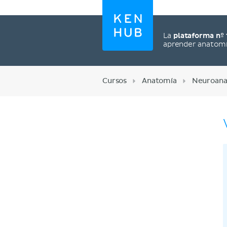
La
plataforma nº 
aprender anatom
Cursos
Anatomía
Neuroana
Regístrate ahora