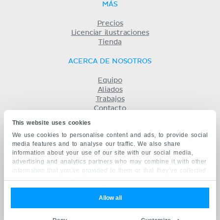
MÁS
Precios
Licenciar ilustraciones
Tienda
ACERCA DE NOSOTROS
Equipo
Aliados
Trabajos
Contacto
Compañía
This website uses cookies
Términos y condiciones
We use cookies to personalise content and ads, to provide social
Privacidad
media features and to analyse our traffic. We also share
KENHUB EN...
information about your use of our site with our social media,
advertising and analytics partners who may combine it with other
English
information that you’ve provided to them or that they’ve collected
Deutsch
from your use of their services.
Português
Français
Allow all
русский
中文