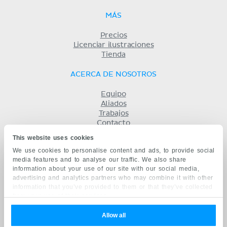
MÁS
Precios
Licenciar ilustraciones
Tienda
ACERCA DE NOSOTROS
Equipo
Aliados
Trabajos
Contacto
Compañía
This website uses cookies
Términos y condiciones
We use cookies to personalise content and ads, to provide social
Privacidad
media features and to analyse our traffic. We also share
KENHUB EN...
information about your use of our site with our social media,
advertising and analytics partners who may combine it with other
English
information that you’ve provided to them or that they’ve collected
Deutsch
from your use of their services.
Português
Français
Allow all
русский