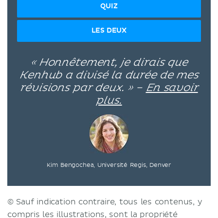
QUIZ
LES DEUX
« Honnêtement, je dirais que
Kenhub a divisé la durée de mes
révisions par deux. » –
En savoir
plus.
Kim Bengochea, Université Regis, Denver
© Sauf indication contraire, tous les contenus, y
compris les illustrations, sont la propriété