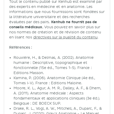
Tout le contenu publié sur Kenhub est examiné par
des experts en médecine et en anatomie. Les
informations que nous fournissons sont fondées sur
la littérature universitaire et des recherches
évaluées par des pairs.
Kenhub ne fournit pas de
conseils médicaux.
Vous pouvez en savoir plus sur
nos normes de création et de révision de contenu
en lisant nos
directives sur la qualité du contenu
.
Références :
Rouvière, H., & Delmas, A. (2002). Anatomie
humaine : Descriptive, topographique et
fonctionnelle (15e éd., Tomes 1-5). France :
Editions Masson.
Kamina, P. (2006). Anatomie Clinique (4e éd.,
Tomes I-V). France : Editions Maloine.
Moore, K. L., Agur, A. M. R., Dalley, A. F., & Dhem,
A. (2011). Anatomie médicale : Aspects
fondamentaux et applications cliniques (3e éd.).
Belgique : DE BOECK SUP.
Drake, R. L., Vogl, A. W., Mitchell, A., Duparc, F., &
Duparc, J. (2020). Gray's Anatomie - Le Manuel