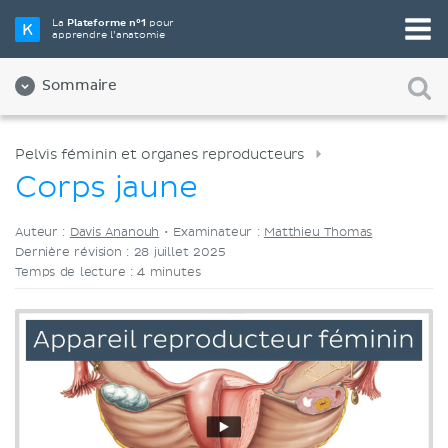
Choisissez votre outil d'étude préféré
La
Plateforme n°1
pour
apprendre l’anatomie
Vidéos
Quiz
Les deux
Sommaire
Pelvis féminin et organes reproducteurs
Corps jaune
Auteur :
Davis Ananouh
•
Examinateur :
Matthieu Thomas
Dernière révision : 28 juillet 2025
Temps de lecture : 4 minutes