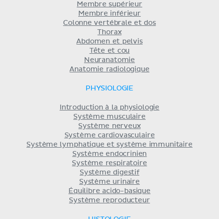
Membre supérieur
Membre inférieur
Colonne vertébrale et dos
Thorax
Abdomen et pelvis
Tête et cou
Neuranatomie
Anatomie radiologique
PHYSIOLOGIE
Introduction à la physiologie
Système musculaire
Système nerveux
Système cardiovasculaire
Système lymphatique et système immunitaire
Système endocrinien
Système respiratoire
Système digestif
Système urinaire
Équilibre acido-basique
Système reproducteur