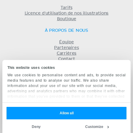
Tarifs
Licence d'utilisation de nos illustrations
Boutique
À PROPOS DE NOUS
Équipe
Partenaires
Carrières
Contact
Mentions légales
This website uses cookies
Conditions
We use cookies to personalise content and ads, to provide social
Politique de confidentialité
media features and to analyse our traffic. We also share
KENHUB EN...
information about your use of our site with our social media,
advertising and analytics partners who may combine it with other
English
information that you’ve provided to them or that they’ve collected
Deutsch
from your use of their services.
Español
Português
Allow all
русский
中文
Deny
Customize