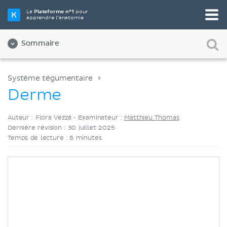
Choisissez votre outil d'étude préféré
La
Plateforme n°1
pour
apprendre l’anatomie
Vidéos
Quiz
Les deux
Sommaire
Système tégumentaire
Derme
Auteur : Flora Vezzá •
Examinateur :
Matthieu Thomas
Dernière révision : 30 juillet 2025
Temps de lecture : 6 minutes