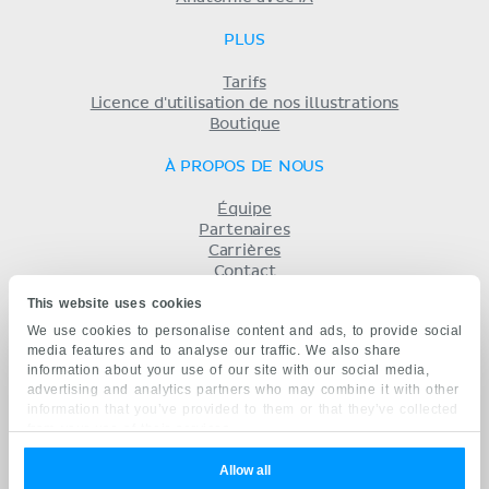
PLUS
Tarifs
Licence d'utilisation de nos illustrations
Boutique
À PROPOS DE NOUS
Équipe
Partenaires
Carrières
Contact
Mentions légales
This website uses cookies
Conditions
We use cookies to personalise content and ads, to provide social
Politique de confidentialité
media features and to analyse our traffic. We also share
KENHUB EN...
information about your use of our site with our social media,
advertising and analytics partners who may combine it with other
English
information that you’ve provided to them or that they’ve collected
Deutsch
from your use of their services.
Español
Português
Allow all
русский