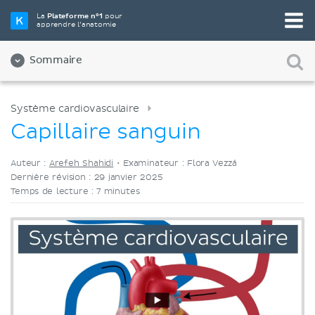
Choisissez votre outil d'étude préféré
La
Plateforme n°1
pour
apprendre l’anatomie
Vidéos
Quiz
Les deux
Sommaire
Système cardiovasculaire
Capillaire sanguin
Auteur :
Arefeh Shahidi
•
Examinateur : Flora Vezzá
Dernière révision : 29 janvier 2025
Temps de lecture : 7 minutes