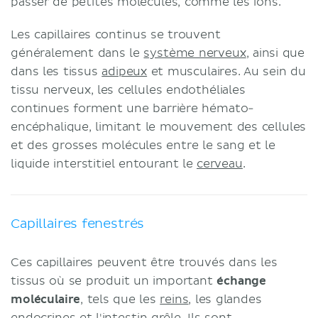
passer de petites molécules, comme les ions.
Les capillaires continus se trouvent
généralement dans le
système nerveux
, ainsi que
dans les tissus
adipeux
et musculaires. Au sein du
tissu nerveux, les cellules endothéliales
continues forment une barrière hémato-
encéphalique, limitant le mouvement des cellules
et des grosses molécules entre le sang et le
liquide interstitiel entourant le
cerveau
.
Capillaires fenestrés
Ces capillaires peuvent être trouvés dans les
tissus où se produit un important
échange
moléculaire
, tels que les
reins
, les glandes
endocrines et l'
intestin grêle
. Ils sont