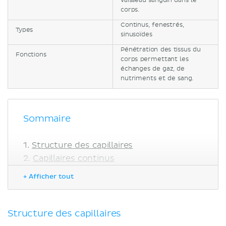
vaisseau sanguin dans le
corps.
Continus, fenestrés,
Types
sinusoïdes
Pénétration des tissus du
Fonctions
corps permettant les
échanges de gaz, de
nutriments et de sang.
Sommaire
Structure des capillaires
Capillaires continus
Capillaires fenestrés
+ Afficher tout
Capillaires sinusoïdes
Résumé
Sources
Structure des capillaires