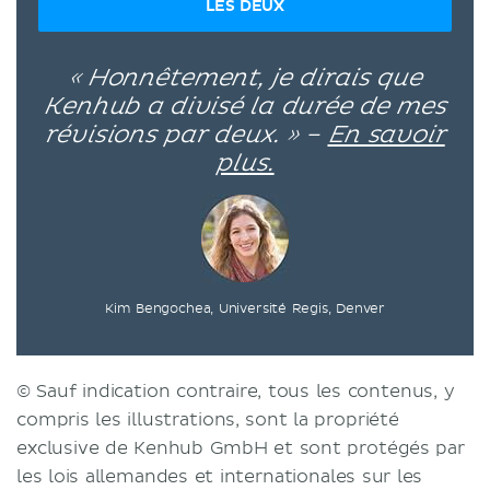
LES DEUX
« Honnêtement, je dirais que
Kenhub a divisé la durée de mes
révisions par deux. » –
En savoir
plus.
Kim Bengochea, Université Regis, Denver
© Sauf indication contraire, tous les contenus, y
compris les illustrations, sont la propriété
exclusive de Kenhub GmbH et sont protégés par
les lois allemandes et internationales sur les