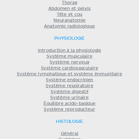
Thorax
Abdomen et pelvis
Tête et cou
Neuranatomie
Anatomie radiologique
PHYSIOLOGIE
Introduction à la physiologie
Système musculaire
Système nerveux
Système cardiovasculaire
Système lymphatique et système immunitaire
Système endocrinien
Système respiratoire
Système digestif
Système urinaire
Équilibre acido-basique
Système reproducteur
HISTOLOGIE
Général