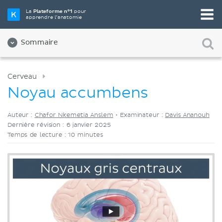
Choisissez votre outil d'étude préféré
La
Plateforme n°1
pour
apprendre l’anatomie
Vidéos
Quiz
Les deux
Sommaire
Cerveau
Noyau accumbens
Auteur :
Chafor Nkemetia Anslem
•
Examinateur :
Davis Ananouh
Dernière révision : 6 janvier 2025
Temps de lecture : 10 minutes