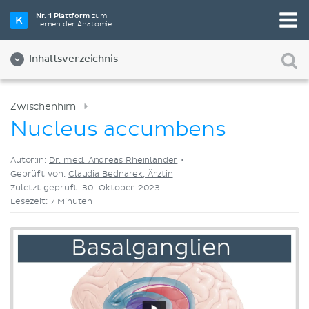
Wähle die beste Lernmethode für dich
Nr. 1 Plattform
zum
Lernen der Anatomie
Videos
Quizze
Beides
Inhaltsverzeichnis
Zwischenhirn
Nucleus accumbens
Autor:in:
Dr. med. Andreas Rheinländer
•
Geprüft von:
Claudia Bednarek, Ärztin
Zuletzt geprüft: 30. Oktober 2023
Lesezeit: 7 Minuten