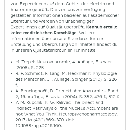
von Expert:innen auf dem Gebiet der Medizin und
Anatomie geprüft. Die von uns zur Verfügung
gestellten Informationen basieren auf akademischer
Literatur und werden von unabhängigen
Expert:innen auf Qualität überprüft.
Kenhub erteilt
keine medizinischen Ratschläge.
Weitere
Informationen über unsere Standards für die
Erstellung und Überprüfung von Inhalten findest du
in unseren
Qualitätsrichtlinien für Inhalte.
M. Trepel: Neuroanatomie, 4. Auflage, Elsevier
(2008), S. 225
R. F. Schmidt, F. Lang, M. Heckmann: Physiologie
des Menschen, 31. Auflage, Spinger (2010), S. 226
f.
A. Benninghoff , D. Drenckhahn: Anatomie - Band
2, 16. Auflage, Elsevier (2004), S. 352, 476 f., 512 f.
Y. M. Kupchik, P. W. Kalivas: The Direct and
Indirect Pathways of the Nucleus Accumbens are
not What You Think. Neuropsychopharmacology.
2017 Jan;42(1):369-370. doi:
10.1038/npp.2016.160.