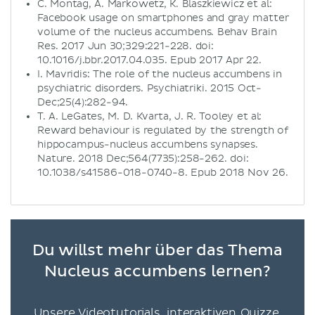
C. Montag, A. Markowetz, K. Blaszkiewicz et al:
Facebook usage on smartphones and gray matter
volume of the nucleus accumbens. Behav Brain
Res. 2017 Jun 30;329:221-228. doi:
10.1016/j.bbr.2017.04.035. Epub 2017 Apr 22.
I. Mavridis: The role of the nucleus accumbens in
psychiatric disorders. Psychiatriki. 2015 Oct-
Dec;25(4):282-94.
T. A. LeGates, M. D. Kvarta, J. R. Tooley et al:
Reward behaviour is regulated by the strength of
hippocampus-nucleus accumbens synapses.
Nature. 2018 Dec;564(7735):258-262. doi:
10.1038/s41586-018-0740-8. Epub 2018 Nov 26.
Du willst mehr über das Thema
Nucleus accumbens lernen?
Unsere Videotutorials, interaktiven Quizze,