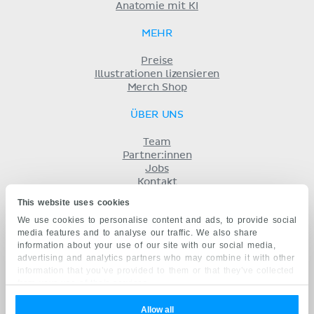
Anatomie mit KI
MEHR
Preise
Illustrationen lizensieren
Merch Shop
ÜBER UNS
Team
Partner:innen
Jobs
Kontakt
Impressum
This website uses cookies
Geschäftsbedingungen
We use cookies to personalise content and ads, to provide social
Datenschutz
media features and to analyse our traffic. We also share
KENHUB AUF...
information about your use of our site with our social media,
advertising and analytics partners who may combine it with other
English
information that you’ve provided to them or that they’ve collected
Español
from your use of their services.
Português
Français
Allow all