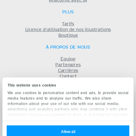
Anatomie avec IA
PLUS
Tarifs
Licence d'utilisation de nos illustrations
Boutique
À PROPOS DE NOUS
Équipe
Partenaires
Carrières
Contact
Mentions légales
This website uses cookies
Conditions
We use cookies to personalise content and ads, to provide social
Politique de confidentialité
media features and to analyse our traffic. We also share
KENHUB EN...
information about your use of our site with our social media,
advertising and analytics partners who may combine it with other
English
information that you’ve provided to them or that they’ve collected
Deutsch
from your use of their services.
Español
Português
Allow all
русский