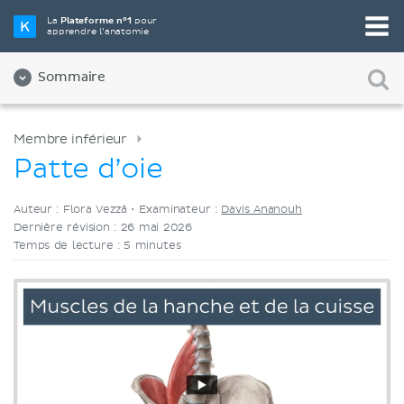
Choisissez votre outil d'étude préféré
La
Plateforme n°1
pour
apprendre l’anatomie
Vidéos
Quiz
Les deux
Sommaire
Membre inférieur
Patte d’oie
Auteur : Flora Vezzá •
Examinateur :
Davis Ananouh
Dernière révision : 26 mai 2026
Temps de lecture : 5 minutes