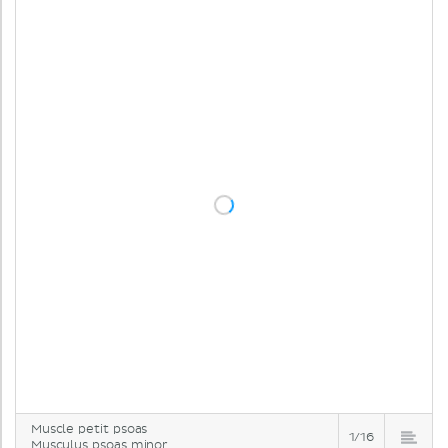
Muscle petit psoas
1/16
Musculus psoas minor