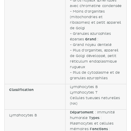
- Gros noyaux sphériques
avec chromatine condensée
- Moins d'organites
(mitochondries et
ribosomes) et petit appareil
de Golgi
- Granules azurophiles
éparses
Grand
:
- Grand noyau dentelé
- Plus d'organites, appareil
de Golgi développé, petit
réticulum endoplasmique
rugueux
- Plus de cytoplasme et de
granules azurophiles
Lymphocytes B
Classification
Lymphocytes T
Cellules tueuses naturelles
(NK)
Département
: Immunité
Lymphocytes B
humorale
Types
:
Plasmocytes et cellules
mémoires
Fonctions
: