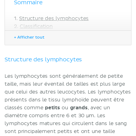
Sommaire
Structure des lymphocytes
Classification
Lymphocytes B
+ Afficher tout
Lymphocytes T
Cellules tueuses naturelles
(cellules NK)
Structure des lymphocytes
Notes cliniques
Lymphome
Les lymphocytes sont généralement de petite
Sources
taille, mais leur éventail de tailles est plus large
que celui des autres leucocytes. Les lymphocytes
présents dans le tissu lymphoïde peuvent être
classés comme
petits
ou
grands
, avec un
diamètre compris entre 6 et 30 µm. Les
lymphocytes matures qui circulent dans le sang
sont principalement petits et ont une taille