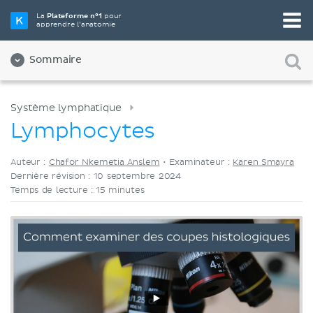
Choisissez votre outil d'étude préféré
La
Plateforme n°1
pour
apprendre l’anatomie
Vidéos
Quiz
Les deux
Sommaire
Système lymphatique
Lymphocytes
Auteur :
Chafor Nkemetia Anslem
•
Examinateur :
Karen Smayra
Dernière révision : 10 septembre 2024
Temps de lecture : 15 minutes