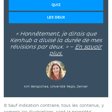
QUIZ
LES DEUX
« Honnêtement, je dirais que
Kenhub a divisé la durée de mes
révisions par deux. » –
En savoir
plus.
Kim Bengochea, Université Regis, Denver
© Sauf indication contraire, tous les contenus, y
compris les illustrations, sont la propriété