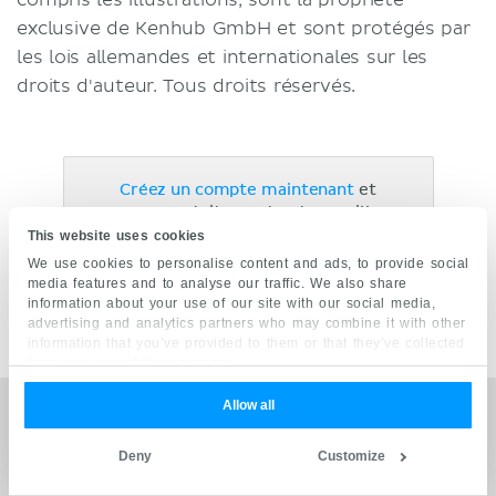
exclusive de Kenhub GmbH et sont protégés par
les lois allemandes et internationales sur les
droits d'auteur. Tous droits réservés.
Créez un compte maintenant
et
recevez gratuitement votre meilleur
guide d'étude de l'anatomie !
This website uses cookies
We use cookies to personalise content and ads, to provide social
media features and to analyse our traffic. We also share
information about your use of our site with our social media,
advertising and analytics partners who may combine it with other
information that you’ve provided to them or that they’ve collected
from your use of their services.
Allow all
Les principales institutions de santé nous font confiance
Deny
Customize