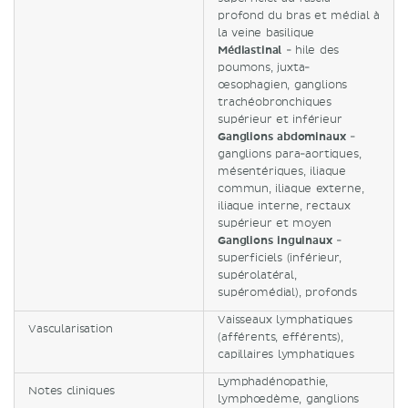
profond du bras et médial à
la veine basilique
Médiastinal
- hile des
poumons, juxta-
œsophagien, ganglions
trachéobronchiques
supérieur et inférieur
Ganglions abdominaux
-
ganglions para-aortiques,
mésentériques, iliaque
commun, iliaque externe,
iliaque interne, rectaux
supérieur et moyen
Ganglions inguinaux
-
superficiels (inférieur,
supérolatéral,
supéromédial), profonds
Vaisseaux lymphatiques
Vascularisation
(afférents, efférents),
capillaires lymphatiques
Lymphadénopathie,
Notes cliniques
lymphœdème, ganglions