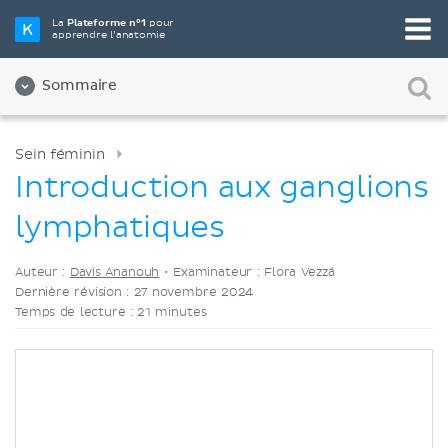
Choisissez votre outil d'étude préféré
La
Plateforme n°1
pour
apprendre l’anatomie
Vidéos
Quiz
Les deux
Sommaire
Sein féminin
Introduction aux ganglions
lymphatiques
Auteur :
Davis Ananouh
•
Examinateur : Flora Vezzá
Dernière révision : 27 novembre 2024
Temps de lecture : 21 minutes