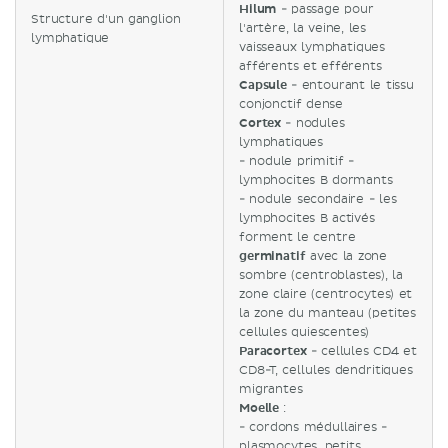
Hilum
- passage pour
Structure d'un ganglion
l'artère, la veine, les
lymphatique
vaisseaux lymphatiques
afférents et efférents
Capsule
- entourant le tissu
conjonctif dense
Cortex
- nodules
lymphatiques
- nodule primitif -
lymphocites B dormants
- nodule secondaire - les
lymphocites B activés
forment le centre
germinatif
avec la zone
sombre (centroblastes), la
zone claire (centrocytes) et
la zone du manteau (petites
cellules quiescentes)
Paracortex
- cellules CD4 et
CD8-T, cellules dendritiques
migrantes
Moelle
:
- cordons médullaires -
plasmocytes, petits