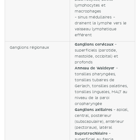
lymphocytes et
macrophages
- sinus médullaires -
drainent la lymphe vers le
vaisseau lymphatique
efférent
Ganglions cervicaux
-
Ganglions régionaux
superficiels (parotide,
mastoïde, occipital) et
profonds
Anneau de Waldeyer
-
tonsilles pharyngées,
tonsilles tubaires de
Gerlach, tonsilles palatines,
tonsilles linguales, MALT au
niveau de la paroi
oropharyngée
Ganglions axillaires
- apical,
central, postérieur
(subscapulaire), antérieur
(pectoraux), latéral
Supratrochléaire
-
superficiel au fascia