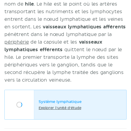
Histologie
nom de
hile
. Le hile est le point où les artères
Cortex
transportant les nutriments et les lymphocytes
Paracortex
entrent dans le nœud lymphatique et les veines
Moelle
en sortent. Les
vaisseaux lymphatiques afférents
Notes cliniques
pénètrent dans le nœud lymphatique par la
Lymphadénopathie
périphérie
de la capsule et les
vaisseaux
Lymphoedème
lymphatiques efférents
quittent le nœud par le
Diagnostic de cancer
hile. Le premier transporte la lymphe des sites
Sources
périphériques vers le ganglion, tandis que le
second récupère la lymphe traitée des ganglions
vers la circulation veineuse.
Système lymphatique
Explorer l'unité d'étude