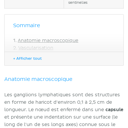
sentinelles
Sommaire
Anatomie macroscopique
Vascularisation
Vaisseaux lymphatiques
+ Afficher tout
Ganglions lymphatiques régionaux
Encéphale
Cervical
Anatomie macroscopique
Anneau de Waldeyer
Axillaire
Les ganglions lymphatiques sont des structures
Épitrochléaire
en forme de haricot d'environ 0,1 à 2,5 cm de
Médiastinal
longueur. Le nœud est enfermé dans une
capsule
Abdominal
et présente une indentation sur une surface (le
Inguinal
long de l'un de ses longs axes) connue sous le