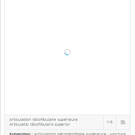
Articulation tibiofibulaire supérieure
1/5
Articulatio tibiofibularis superior
Synonymes :
Articulation péronéotibiale supérieure, Junctura