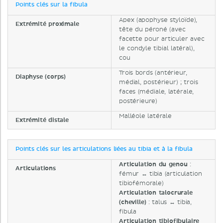
Points clés sur la fibula
Apex (apophyse styloïde),
Extrémité proximale
tête du péroné (avec
facette pour articuler avec
le condyle tibial latéral),
cou
Trois bords (antérieur,
Diaphyse (corps)
médial, postérieur) ; trois
faces (médiale, latérale,
postérieure)
Malléole latérale
Extrémité distale
Points clés sur les articulations liées au tibia et à la fibula
Articulation du genou
:
Articulations
fémur ↔ tibia (articulation
tibiofémorale)
Articulation talocrurale
(cheville)
: talus ↔ tibia,
fibula
Articulation tibiofibulaire