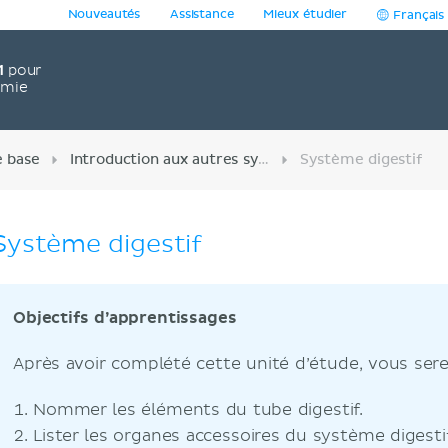
Nouveautés
Assistance
Mieux étudier
Français
1
pour
omie
e base
Introduction aux autres systèmes
Système digestif
Système digestif
Objectifs d’apprentissages
Après avoir complété cette unité d’étude, vous sere
Nommer les éléments du tube digestif.
Lister les organes accessoires du système digestif