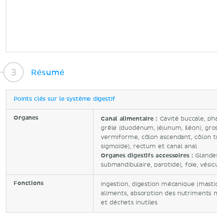
Résumé
Points clés sur le système digestif
Organes
Canal alimentaire :
Cavité buccale, ph
grêle (duodénum, jéjunum, iléon), gro
vermiforme, côlon ascendant, côlon t
sigmoïde), rectum et canal anal
Organes digestifs accessoires :
Glandes 
submandibulaire, parotide), foie, vésic
Fonctions
Ingestion, digestion mécanique (masti
aliments, absorption des nutriments n
et déchets inutiles