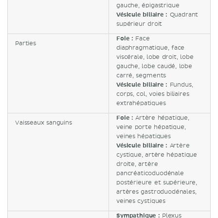
gauche, épigastrique
Vésicule biliaire :
Quadrant
supérieur droit
Foie :
Face
Parties
diaphragmatique, face
viscérale, lobe droit, lobe
gauche, lobe caudé, lobe
carré, segments
Vésicule biliaire :
Fundus,
corps, col, voies biliaires
extrahépatiques
Foie :
Artère hépatique,
Vaisseaux sanguins
veine porte hépatique,
veines hépatiques
Vésicule biliaire :
Artère
cystique, artère hépatique
droite, artère
pancréaticoduodénale
postérieure et supérieure,
artères gastroduodénales,
veines cystiques
Sympathique :
Plexus