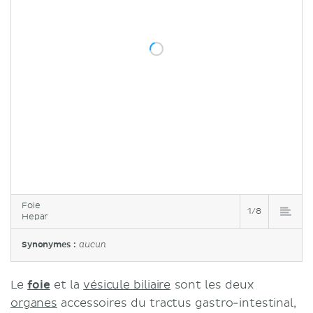
Foie
1/8
Hepar
Synonymes :
aucun
Le
foie
et la
vésicule biliaire
sont les deux
organes
accessoires du tractus gastro-intestinal,