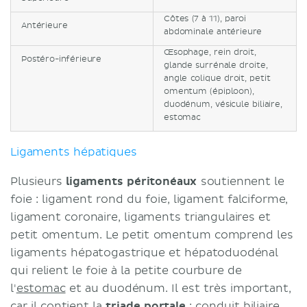
Côtes (7 à 11), paroi
Antérieure
abdominale antérieure
Œsophage, rein droit,
Postéro-inférieure
glande surrénale droite,
angle colique droit, petit
omentum (épiploon),
duodénum, ​​vésicule biliaire,
estomac
Ligaments hépatiques
Plusieurs
ligaments péritonéaux
soutiennent le
foie : ligament rond du foie, ligament falciforme,
ligament coronaire, ligaments triangulaires et
petit omentum. Le petit omentum comprend les
ligaments hépatogastrique et hépatoduodénal
qui relient le foie à la petite courbure de
l'
estomac
et au duodénum. Il est très important,
car il contient la
triade portale
: conduit biliaire,