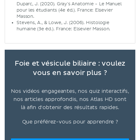
Duparc, J. (2020). Gray's Anatomie - Le Manuel
pour les étudiants (4e éd.). France: Elsevier
Masson.
Stevens, A., & Lowe, J. (2006). Histologie
humaine (3e éd.). France: Elsevier Masson.
Foie et vésicule biliaire : voulez
vous en savoir plus ?
Nos vidéos engageantes, nos quiz interactifs,
nos articles approfondis, nos Atlas HD sont
là afin d'obtenir des résultats rapides.
Que préférez-vous pour apprendre ?