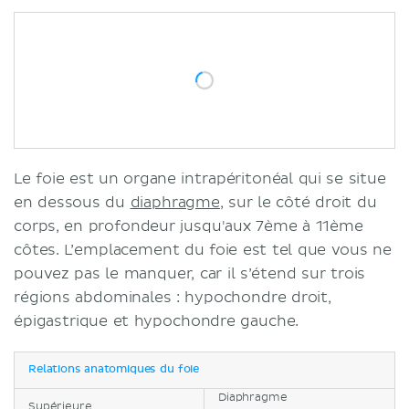
Fonctions et rôle de la vésicule
biliaire
Vaisseaux sanguins
Foie
Vésicule biliaire
Innervation
Foie
Vésicule biliaire
Le foie est un organe intrapéritonéal qui se situe
Notes cliniques
en dessous du
diaphragme
, sur le côté droit du
Ictère
corps, en profondeur jusqu'aux 7ème à 11ème
Sources
côtes. L’emplacement du foie est tel que vous ne
pouvez pas le manquer, car il s’étend sur trois
régions abdominales : hypochondre droit,
épigastrique et hypochondre gauche.
Relations anatomiques du foie
Diaphragme
Supérieure