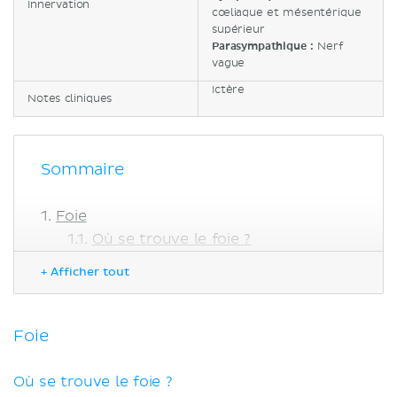
Innervation
cœliaque et mésentérique
supérieur
Parasympathique :
Nerf
vague
Ictère
Notes cliniques
Sommaire
Foie
Où se trouve le foie ?
Ligaments hépatiques
+ Afficher tout
Anatomie
Fonctions et rôle
Vésicule biliaire
Foie
Anatomie
Voies biliaires
Où se trouve le foie ?