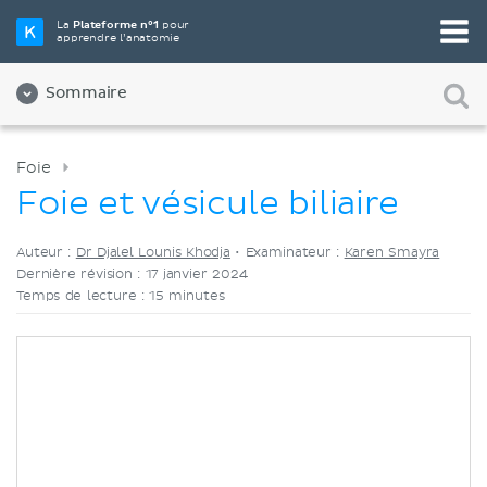
Choisissez votre outil d'étude préféré
La
Plateforme n°1
pour
apprendre l’anatomie
Vidéos
Quiz
Les deux
Sommaire
Foie
Foie et vésicule biliaire
Auteur :
Dr Djalel Lounis Khodja
•
Examinateur :
Karen Smayra
Dernière révision : 17 janvier 2024
Temps de lecture : 15 minutes