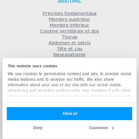
ANATOMIE
Principes fondamentaux
Membre supérieur
Membre inférieur
Colonne vertébrale et dos
Thorax
Abdomen et pelvis
Tête et cou
Neuranatomie
Anatomie radiologique
This website uses cookies
PHYSIOLOGIE
We use cookies to personalise content and ads, to provide social
media features and to analyse our traffic. We also share
information about your use of our site with our social media,
Introduction à la physiologie
advertising and analytics partners who may combine it with other
Système musculaire
information that you’ve provided to them or that they’ve collected
Système nerveux
from your use of their services.
Système cardiovasculaire
Système lymphatique et système immunitaire
Allow all
Système endocrinien
Système respiratoire
Système digestif
Deny
Customize
Système urinaire
Équilibre acido-basique