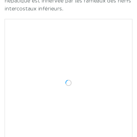
hépatique est innervée par les rameaux des nerfs
intercostaux inférieurs.