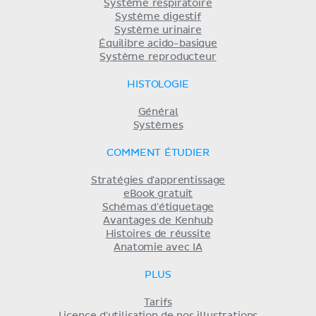
Système respiratoire
Système digestif
Système urinaire
Équilibre acido-basique
Système reproducteur
HISTOLOGIE
Général
Systèmes
COMMENT ÉTUDIER
Stratégies d'apprentissage
eBook gratuit
Schémas d'étiquetage
Avantages de Kenhub
Histoires de réussite
Anatomie avec IA
PLUS
Tarifs
Licence d'utilisation de nos illustrations