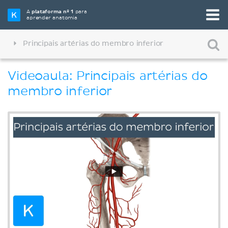
A
plataforma nº 1
para
aprender anatomia
Principais artérias do membro inferior
Videoaula: Principais artérias do
membro inferior