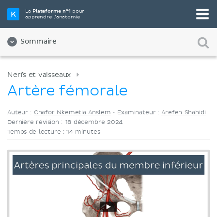
Choisissez votre outil d'étude préféré
La
Plateforme n°1
pour
apprendre l’anatomie
Vidéos
Quiz
Les deux
Sommaire
Nerfs et vaisseaux
Artère fémorale
Auteur :
Chafor Nkemetia Anslem
•
Examinateur :
Arefeh Shahidi
Dernière révision : 18 décembre 2024
Temps de lecture : 14 minutes