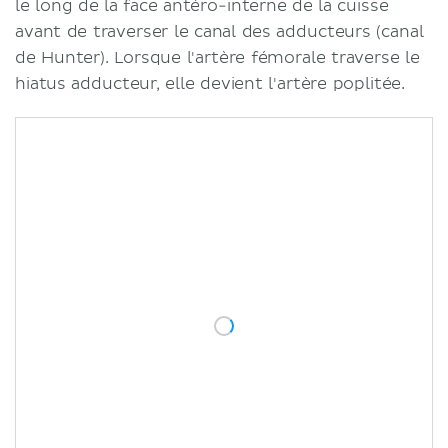
le long de la face antéro-interne de la cuisse
Notes cliniques
avant de traverser le canal des adducteurs (canal
Pouls fémoral
de Hunter). Lorsque l'artère fémorale traverse le
Cannulation
hiatus adducteur, elle devient l'artère poplitée.
Lacérations
Occlusions
Sources