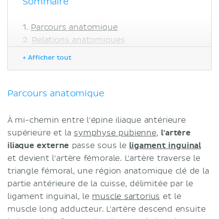
Sommaire
Parcours anatomique
Relations anatomiques
À l'intérieur du triangle fémoral
+ Afficher tout
À l'intérieur du canal adducteur
Variations anatomiques
Branches
Parcours anatomique
Artère épigastrique superficielle
Artère iliaque circonflexe
À mi-chemin entre l'épine iliaque antérieure
superficielle
supérieure et la
symphyse pubienne
,
l'artère
Artère pudendale externe
iliaque externe
passe sous le
ligament inguinal
superficielle
et devient l'artère fémorale. L'artère traverse le
Artère pudendale externe
triangle fémoral, une région anatomique clé de la
profonde
partie antérieure de la cuisse, délimitée par le
Artère fémorale profonde
ligament inguinal, le
muscle sartorius
et le
L'artère géniculaire descendante
muscle long adducteur. L'artère descend ensuite
Vascularisation