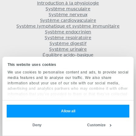
Introduction à la physiologie
Système musculaire
Système nerveux
Système cardiovasculaire
Système lymphatique et système immunitaire
Système endocrinien
Système respiratoire
Système digestif
Système urinaire
Équilibre acido-basique
Système reproducteur
This website uses cookies
We use cookies to personalise content and ads, to provide social
HISTOLOGIE
media features and to analyse our traffic. We also share
information about your use of our site with our social media,
Général
advertising and analytics partners who may combine it with other
Systèmes
information that you’ve provided to them or that they’ve collected
from your use of their services.
COMMENT ÉTUDIER
Allow all
Stratégies d'apprentissage
eBook gratuit
Deny
Customize
Schémas d'étiquetage
Avantages de Kenhub