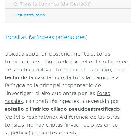
Tonsila tubárica (de Gerlach)
Tonsilas palatinas (amígdalas)
+ Muestra todo
Tonsilas linguales
Tejido linfoide asociado a mucosas
(MALT)
Tonsilas faríngeas (adenoides)
Adenoiditis y tonsilitis (amigdalitis)
Bibliografía
Ubicada superior-posteriormente al torus
tubárico (elevación alrededor del orificio faríngeo
de la
tuba auditiva
-trompa de Eustaquio), en el
techo
de la nasofaringe, la tonsila o amígdala
faríngea es la principal responsable de
"investigar" el aire que entra por las
fosas
nasales
. La tonsila faríngea está revestida por
epitelio cilíndrico ciliado
pseudoestratificado
(epitelio respiratorio). A diferencia de las otras
tonsilas, no hay criptas (invaginaciones en su
superficie) presentes en esta.