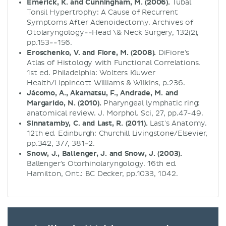
Emerick, K. and Cunningham, M. (2006).
Tubal
Tonsil Hypertrophy: A Cause of Recurrent
Symptoms After Adenoidectomy. Archives of
Otolaryngology--Head \& Neck Surgery, 132(2),
pp.153--156.
Eroschenko, V. and Fiore, M. (2008).
DiFiore's
Atlas of Histology with Functional Correlations.
1st ed. Philadelphia: Wolters Kluwer
Health/Lippincott Williams & Wilkins, p.236.
Jácomo, A., Akamatsu, F., Andrade, M. and
Margarido, N. (2010).
Pharyngeal lymphatic ring:
anatomical review. J. Morphol. Sci, 27, pp.47-49.
Sinnatamby, C. and Last, R. (2011).
Last's Anatomy.
12th ed. Edinburgh: Churchill Livingstone/Elsevier,
pp.342, 377, 381-2.
Snow, J., Ballenger, J. and Snow, J. (2003).
Ballenger's Otorhinolaryngology. 16th ed.
Hamilton, Ont.: BC Decker, pp.1033, 1042.