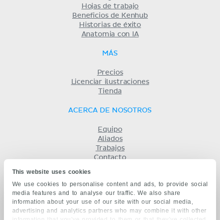
Hojas de trabajo
Beneficios de Kenhub
Historias de éxito
Anatomia con IA
MÁS
Precios
Licenciar ilustraciones
Tienda
ACERCA DE NOSOTROS
Equipo
Aliados
Trabajos
Contacto
Compañía
This website uses cookies
Términos y condiciones
We use cookies to personalise content and ads, to provide social
Privacidad
media features and to analyse our traffic. We also share
KENHUB EN...
information about your use of our site with our social media,
advertising and analytics partners who may combine it with other
English
information that you’ve provided to them or that they’ve collected