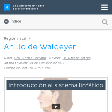
Elige tu herramienta de estudio favorita
La
plataforma nº 1
para
aprender anatomía
Videos
Cuestionarios
Ambos
Índice
Región nasal
Anillo de Waldeyer
Autor:
Dra. Cinthia Serrano
•
Revisor:
Dr. Alfredo Torres
Última revisión: 30 de Octubre de 2023
Tiempo de lectura: 9 minutos