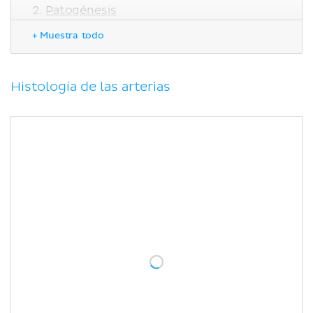
Patogénesis
Correlaciones clínicas
+ Muestra todo
Angina estable
Angina inestable
Bibliografía
Histología de las arterias