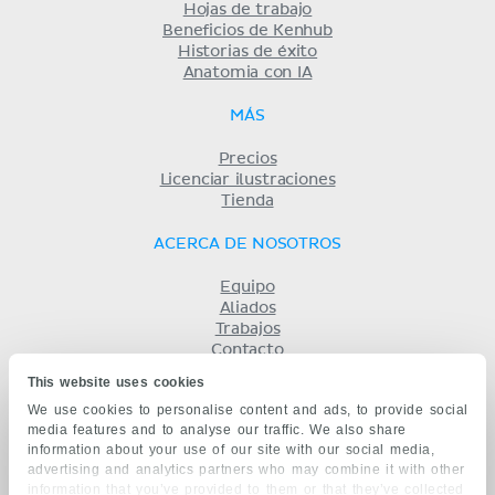
Hojas de trabajo
Beneficios de Kenhub
Historias de éxito
Anatomia con IA
MÁS
Precios
Licenciar ilustraciones
Tienda
ACERCA DE NOSOTROS
Equipo
Aliados
Trabajos
Contacto
Compañía
This website uses cookies
Términos y condiciones
We use cookies to personalise content and ads, to provide social
Privacidad
media features and to analyse our traffic. We also share
KENHUB EN...
information about your use of our site with our social media,
advertising and analytics partners who may combine it with other
English
information that you’ve provided to them or that they’ve collected