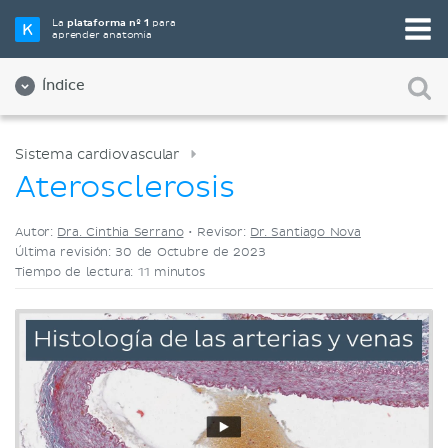
Elige tu herramienta de estudio favorita
La
plataforma nº 1
para
aprender anatomía
Videos
Cuestionarios
Ambos
Índice
Sistema cardiovascular
Aterosclerosis
Autor:
Dra. Cinthia Serrano
•
Revisor:
Dr. Santiago Nova
Última revisión: 30 de Octubre de 2023
Tiempo de lectura: 11 minutos