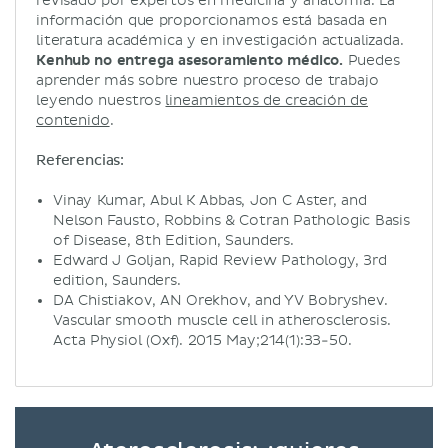
revisado por expertos en medicina y anatomía. La
información que proporcionamos está basada en
literatura académica y en investigación actualizada.
Kenhub no entrega asesoramiento médico.
Puedes
aprender más sobre nuestro proceso de trabajo
leyendo nuestros
lineamientos de creación de
contenido
.
Referencias:
Vinay Kumar, Abul K Abbas, Jon C Aster, and
Nelson Fausto, Robbins & Cotran Pathologic Basis
of Disease, 8th Edition, Saunders.
Edward J Goljan, Rapid Review Pathology, 3rd
edition, Saunders.
DA Chistiakov, AN Orekhov, and YV Bobryshev.
Vascular smooth muscle cell in atherosclerosis.
Acta Physiol (Oxf). 2015 May;214(1):33-50.