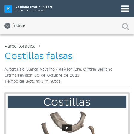
Elige tu herramienta de estudio favorita
La
plataforma nº 1
para
aprender anatomía
Videos
Cuestionarios
Ambos
Índice
Pared torácica
Costillas falsas
Autor:
Psic. Blanca Navarro
•
Revisor:
Dra. Cinthia Serrano
Última revisión: 30 de Octubre de 2023
Tiempo de lectura: 3 minutos