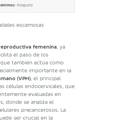
nónimos:
Ninguno
eliales escamosas
reproductiva femenina
, ya
ilita el paso de los
o que también actúa como
pecialmente importante en la
humano (VPH)
, el principal
as células endocervicales, que
cuentemente evaluadas en
, donde se analiza el
elulares precancerosos. La
ede ser crucial en la