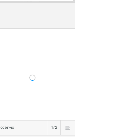
]
océrvix
1/2