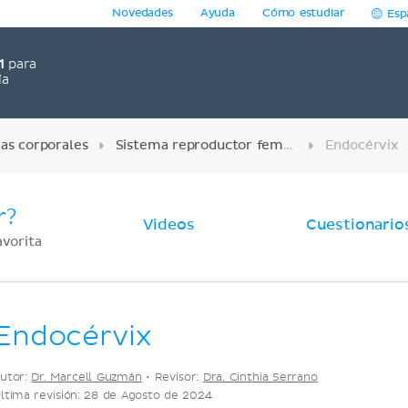
Novedades
Ayuda
Cómo estudiar
Esp
1
para
ía
as corporales
Sistema reproductor femenino
Endocérvix
r?
Videos
Cuestionario
avorita
Endocérvix
utor:
Dr. Marcell Guzmán
•
Revisor:
Dra. Cinthia Serrano
ltima revisión: 28 de Agosto de 2024