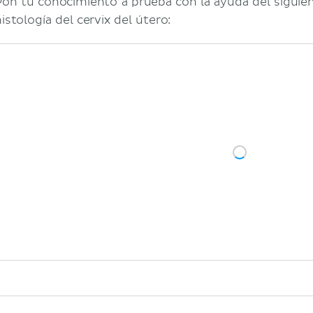
Pon tu conocimiento a prueba con la ayuda del siguien
istología del cervix del útero: