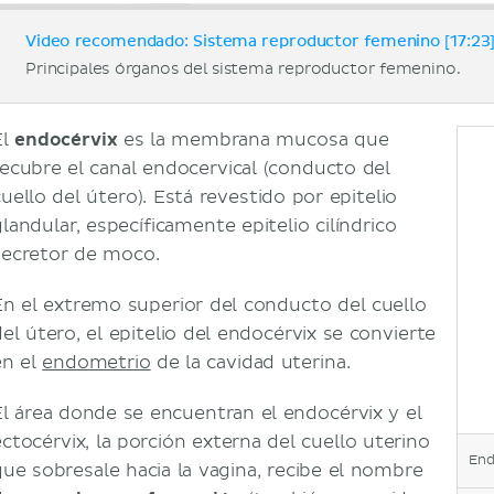
Video recomendado: Sistema reproductor femenino [17:23
Principales órganos del sistema reproductor femenino.
El
endocérvix
es la membrana mucosa que
recubre el canal endocervical (conducto del
cuello del útero). Está revestido por epitelio
landular, específicamente epitelio cilíndrico
secretor de moco.
En el extremo superior del conducto del cuello
del útero, el epitelio del endocérvix se convierte
en el
endometrio
de la cavidad uterina.
El área donde se encuentran el endocérvix y el
ectocérvix, la porción externa del cuello uterino
End
que sobresale hacia la vagina, recibe el nombre