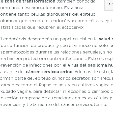
de
zona de transformación
(también conocida
Si
como unión escamocolumnar). Esta área
contiene tanto células glandulares del epitelio
columnar que recubre el endocérvix como células epit
stratificadas
que recubren el ectocérvix.
El endocérvix desempeña un papel crucial en la
salud 
que su función de producir y secretar moco no solo fac
espermatozoides durante las relaciones sexuales, sin
una barrera protectora contra infecciones. Esto es es
prevención de infecciones por el
virus del papiloma 
causante del
cáncer cervicouterino
. Además de esto, l
forman parte del epitelio cilíndrico secretor, son fre
exámenes como el Papanicolaou y en cultivos vaginales
exudado vaginal para detectar infecciones o cambios c
detección temprana de alteraciones en estas células pu
prevención y tratamiento del cáncer cervicouterino.