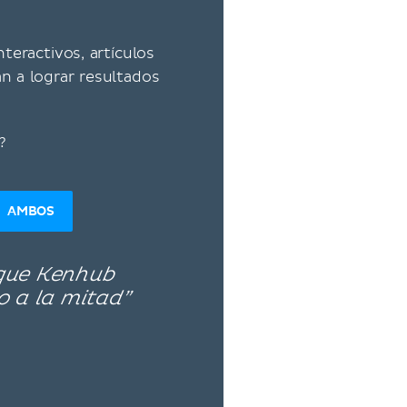
teractivos, artículos
án a lograr resultados
?
AMBOS
 que Kenhub
o a la mitad”