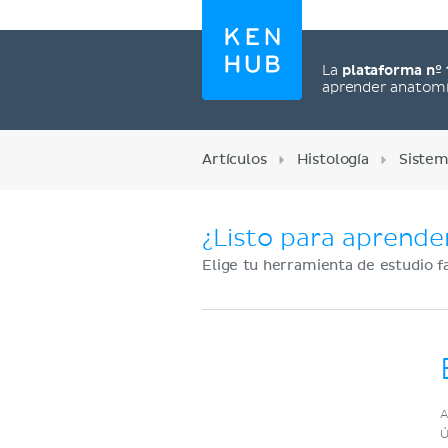
La
plataforma nº 
aprender anatom
Artículos
Histología
Sistem
¿Listo para aprende
Elige tu herramienta de estudio f
Regístrate ahora
A
Ú