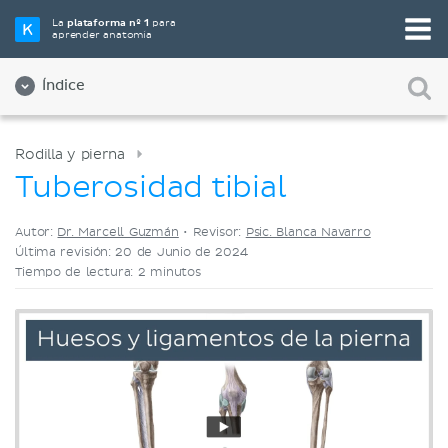
Elige tu herramienta de estudio favorita
La
plataforma nº 1
para
aprender anatomía
Videos
Cuestionarios
Ambos
Índice
Rodilla y pierna
Tuberosidad tibial
Autor:
Dr. Marcell Guzmán
•
Revisor:
Psic. Blanca Navarro
Última revisión: 20 de Junio de 2024
Tiempo de lectura: 2 minutos