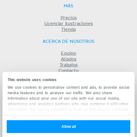
MÁS
Precios
Licenciar ilustraciones
Tienda
ACERCA DE NOSOTROS
Equipo
Aliados
Trabajos
Contacto
Compañía
This website uses cookies
Términos y condiciones
We use cookies to personalise content and ads, to provide social
Privacidad
media features and to analyse our traffic. We also share
KENHUB EN...
information about your use of our site with our social media,
advertising and analytics partners who may combine it with other
English
information that you’ve provided to them or that they’ve collected
Deutsch
from your use of their services.
Português
Français
Allow all
русский
中文