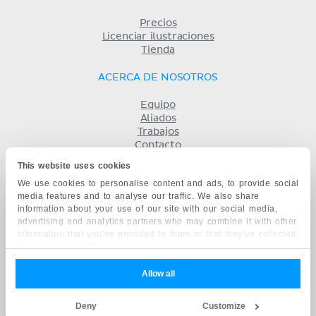
Precios
Licenciar ilustraciones
Tienda
ACERCA DE NOSOTROS
Equipo
Aliados
Trabajos
Contacto
Compañía
This website uses cookies
Términos y condiciones
We use cookies to personalise content and ads, to provide social
Privacidad
media features and to analyse our traffic. We also share
KENHUB EN...
information about your use of our site with our social media,
advertising and analytics partners who may combine it with other
English
information that you’ve provided to them or that they’ve collected
Deutsch
from your use of their services.
Português
Français
Allow all
русский
中文
Deny
Customize