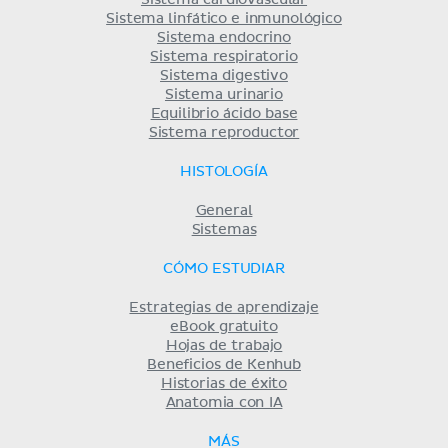
Sistema cardiovascular
Sistema linfático e inmunológico
Sistema endocrino
Sistema respiratorio
Sistema digestivo
Sistema urinario
Equilibrio ácido base
Sistema reproductor
HISTOLOGÍA
General
Sistemas
CÓMO ESTUDIAR
Estrategias de aprendizaje
eBook gratuito
Hojas de trabajo
Beneficios de Kenhub
Historias de éxito
Anatomia con IA
MÁS