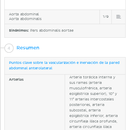
Aorta abdominal
1/9
Aorta abdominalis
Sinónimos:
Pars abdominalis aortae
Resumen
Puntos clave sobre la vascularización e inervación de la pared
abdominal anterolateral
Arteria torácica interna y
Arterias
sus ramas (arteria
musculofrénica, arteria
epigástrica superior), 10⁰ y
11⁰ arterias intercostales
posteriores, arteria
subcostal, arteria
epigástrica inferior, arteria
circunfleja ilíaca profunda,
arteria circunfleja ilíaca