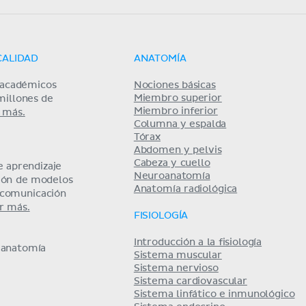
CALIDAD
ANATOMÍA
s académicos
Nociones básicas
Miembro superior
millones de
Miembro inferior
 más.
Columna y espalda
Tórax
Abdomen y pelvis
Cabeza y cuello
 aprendizaje
Neuroanatomía
ción de modelos
Anatomía radiológica
y comunicación
r más.
FISIOLOGÍA
Introducción a la fisiología
e anatomía
Sistema muscular
Sistema nervioso
Sistema cardiovascular
Sistema linfático e inmunológico