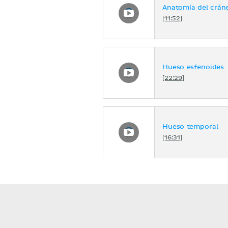
Anatomía del crán
[11:52]
Hueso esfenoides
[22:29]
Hueso temporal
[16:31]