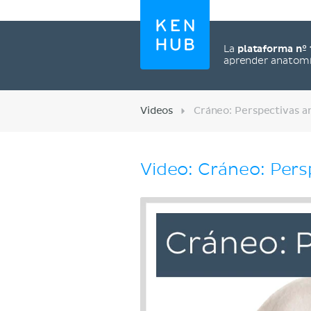
La
plataforma nº 
aprender anatom
Videos
Cráneo: Perspectivas an
Video: Cráneo: Persp