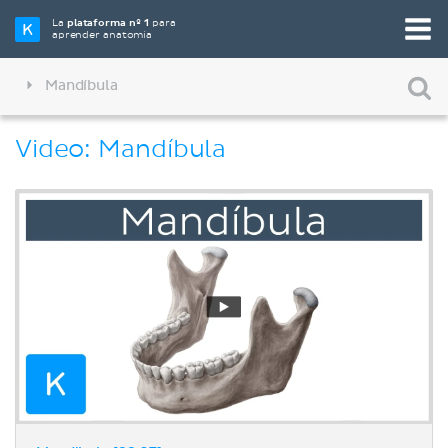
La
plataforma nº 1
para
aprender anatomía
Mandíbula
Video: Mandíbula