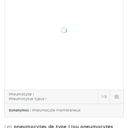
Pneumocyte I
1/2
Pneumocytus typus I
Synonymes :
Pneumocyte membraneux
Les
pneumocytes de type I (ou pneumocytes