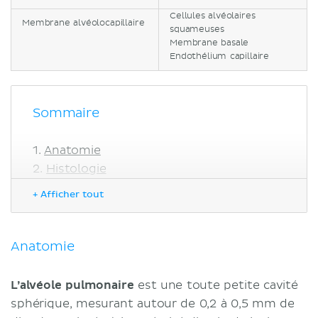
Cellules alvéolaires
Membrane alvéolocapillaire
squameuses
Membrane basale
Endothélium capillaire
Sommaire
Anatomie
Histologie
Membrane alvéolocapillaire
+ Afficher tout
Type I pneumocytes
Pneumocytes de type II
Macrophages alvéolaires
Anatomie
Fonctions
Notes cliniques
L’alvéole pulmonaire
est une toute petite cavité
Sources
sphérique, mesurant autour de 0,2 à 0,5 mm de
Références :