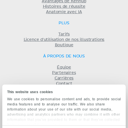
Avantages de Kenhub
Histoires de réussite
Anatomie avec IA
PLUS
Tarifs
Licence d'utilisation de nos illustrations
Boutique
À PROPOS DE NOUS
Équipe
Partenaires
Carrières
Contact
Mentions légales
This website uses cookies
Conditions
We use cookies to personalise content and ads, to provide social
Politique de confidentialité
media features and to analyse our traffic. We also share
KENHUB EN...
information about your use of our site with our social media,
advertising and analytics partners who may combine it with other
English
information that you’ve provided to them or that they’ve collected
Deutsch
from your use of their services.
Español