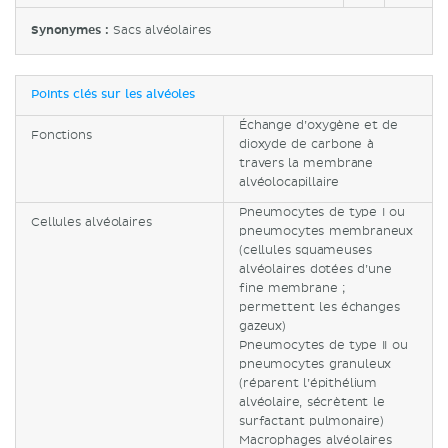
Synonymes :
Sacs alvéolaires
Points clés sur les alvéoles
Échange d’oxygène et de
Fonctions
dioxyde de carbone à
travers la membrane
alvéolocapillaire
Pneumocytes de type I ou
Cellules alvéolaires
pneumocytes membraneux
(cellules squameuses
alvéolaires dotées d’une
fine membrane ;
permettent les échanges
gazeux)
Pneumocytes de type II ou
pneumocytes granuleux
(réparent l’épithélium
alvéolaire, sécrètent le
surfactant pulmonaire)
Macrophages alvéolaires