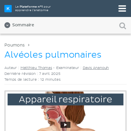
Choisissez votre outil d'étude préféré
La
Plateforme n°1
pour
apprendre l’anatomie
Vidéos
Quiz
Les deux
Sommaire
Poumons
Alvéoles pulmonaires
Auteur :
Matthieu Thomas
•
Examinateur :
Davis Ananouh
Dernière révision : 7 avril 2025
Temps de lecture : 12 minutes