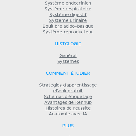
Système endocrinien
Système respiratoire
Système digestif
Système urinaire
Équilibre acido-basique
Système reproducteur
HISTOLOGIE
Général
Systèmes
COMMENT ÉTUDIER
Stratégies d'apprentissage
eBook gratuit
Schémas d'étiquetage
Avantages de Kenhub
Histoires de réussite
Anatomie avec IA
PLUS