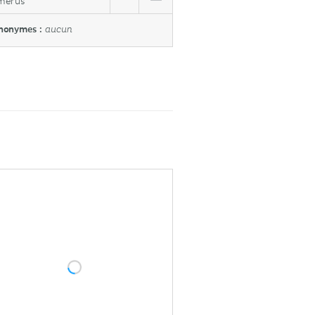
merus
nonymes :
aucun