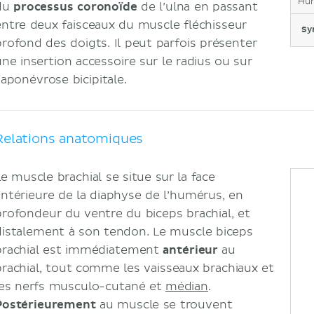
Hu
du
processus coronoïde
de l’ulna en passant
entre deux faisceaux du muscle fléchisseur
Sy
profond des doigts. Il peut parfois présenter
une insertion accessoire sur le radius ou sur
’aponévrose bicipitale.
Relations anatomiques
Le muscle brachial se situe sur la face
antérieure de la diaphyse de l’humérus, en
profondeur du ventre du biceps brachial, et
distalement à son tendon. Le muscle biceps
brachial est immédiatement
antérieur
au
brachial, tout comme les vaisseaux brachiaux et
les nerfs musculo-cutané et
médian
.
Postérieurement
au muscle se trouvent