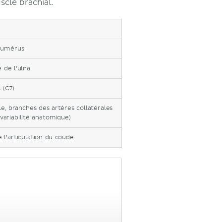
cle brachial.
’humérus
é de l’ulna
 (C7)
le, branches des artères collatérales
 variabilité anatomique)
e l’articulation du coude