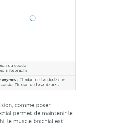
xion du coude
xio antebrachii
nonymes :
Flexion de l'articulation
 coude, Flexion de l'avant-bras
écision, comme poser
achial permet de maintenir le
hi, le muscle brachial est