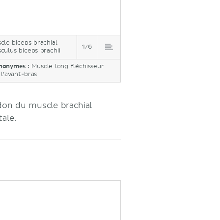
cle biceps brachial
1/6
culus biceps brachii
nonymes :
Muscle long fléchisseur
 l’avant-bras
ndon du muscle brachial
tale.