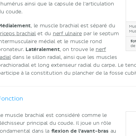
’humérus ainsi que la capsule de l’articulation
du coude.
Médialement
, le muscle brachial est séparé du
Mus
Mus
riceps brachial
et du
nerf ulnaire
par le septum
intermusculaire médial et le muscle rond
Sy
de
pronateur.
Latéralement
, on trouve le
nerf
adial
dans le sillon radial, ainsi que les muscles
brachioradial et long extenseur radial du carpe. Le te
participe à la constitution du plancher de la fosse cubi
Fonction
Le muscle brachial est considéré comme le
léchisseur principal du coude. Il joue un rôle
fondamental dans la
flexion de l’avant-bras
au