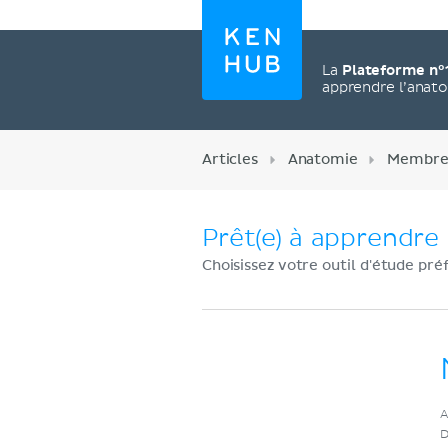
La
Plateforme n°
apprendre l’anat
Articles
Anatomie
Membre 
Prêt(e) à apprendre 
Choisissez votre outil d'étude pré
Créez un compte
A
maintenant
D