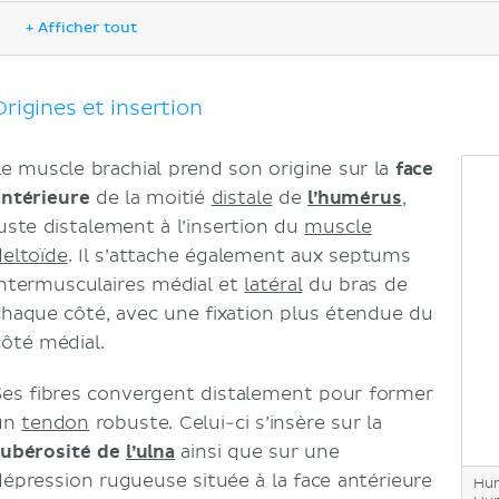
Fonction
+ Afficher tout
Synergistes et Antagonistes
Innervation et vascularisation
Innervation
Origines et insertion
Vascularisation
Notes cliniques
Le muscle brachial prend son origine sur la
face
Sources
antérieure
de la moitié
distale
de
l’humérus
,
juste distalement à l’insertion du
muscle
deltoïde
. Il s’attache également aux septums
intermusculaires médial et
latéral
du bras de
chaque côté, avec une fixation plus étendue du
côté médial.
Ses fibres convergent distalement pour former
un
tendon
robuste. Celui-ci s’insère sur la
tubérosité de
l’ulna
ainsi que sur une
dépression rugueuse située à la face antérieure
Hu