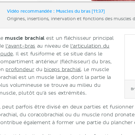
Vidéo recommandée : Muscles du bras [11:37]
Origines, insertions, innervation et fonctions des muscles d
Le
muscle brachial
est un fléchisseur principal
de
l’avant-bras
au niveau de
l’articulation du
coude
. Il est fusiforme et se situe dans le
compartiment antérieur (fléchisseur) du bras,
en
profondeur
du
biceps brachial
. Le muscle
brachial est un muscle large, dont la partie la
plus volumineuse se trouve au milieu du
Br
muscle, plutôt qu’à ses extrémités.
Il peut parfois être divisé en deux parties et fusionner
brachial, du coracobrachial ou du muscle rond pronate
contribue également à former une partie du plancher 