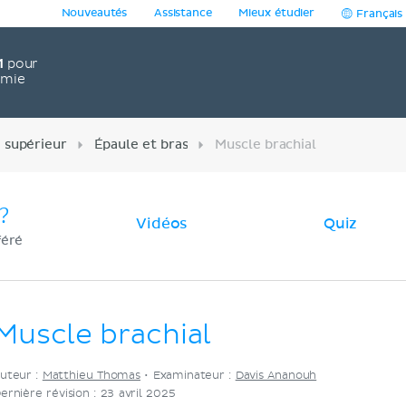
Nouveautés
Assistance
Mieux étudier
Français
1
pour
omie
supérieur
Épaule et bras
Muscle brachial
?
Vidéos
Quiz
féré
Muscle brachial
uteur :
Matthieu Thomas
•
Examinateur :
Davis Ananouh
ernière révision : 23 avril 2025