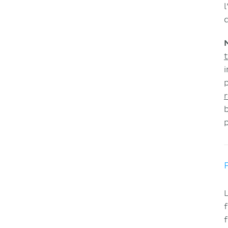
l
t
r
f