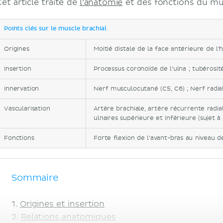
et article traite de
l’anatomie
et des fonctions du mus
Points clés sur le muscle brachial
Origines
Moitié distale de la face antérieure de l
Insertion
Processus coronoïde de l’ulna ; tubérosit
Innervation
Nerf musculocutané (C5, C6) ; Nerf radial
Vascularisation
Artère brachiale, artère récurrente radia
ulnaires supérieure et inférieure (sujet à
Fonctions
Forte flexion de l’avant-bras au niveau d
Sommaire
Origines et insertion
Relations anatomiques