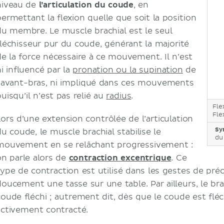
niveau de
l’articulation du coude
, en
permettant la flexion quelle que soit la position
du membre. Le muscle brachial est le seul
fléchisseur pur du coude, générant la majorité
de la force nécessaire à ce mouvement. Il n’est
ni influencé par la
pronation ou la supination
de
l’avant-bras, ni impliqué dans ces mouvements
uisqu’il n’est pas relié au
radius
.
Fle
Fle
Lors d’une extension contrôlée de l’articulation
Sy
du coude, le muscle brachial stabilise le
du
mouvement en se relâchant progressivement :
on parle alors de
contraction excentrique
. Ce
type de contraction est utilisé dans les gestes de pr
doucement une tasse sur une table. Par ailleurs, le br
coude fléchi ; autrement dit, dès que le coude est fléc
activement contracté.