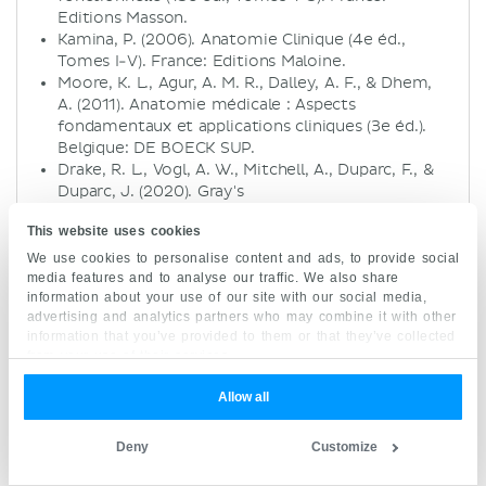
Editions Masson.
Kamina, P. (2006). Anatomie Clinique (4e éd.,
Tomes I-V). France: Editions Maloine.
Moore, K. L., Agur, A. M. R., Dalley, A. F., & Dhem,
A. (2011). Anatomie médicale : Aspects
fondamentaux et applications cliniques (3e éd.).
Belgique: DE BOECK SUP.
Drake, R. L., Vogl, A. W., Mitchell, A., Duparc, F., &
Duparc, J. (2020). Gray's
Anatomie - Le Manuel pour les étudiants (4e éd.).
This website uses cookies
France: Elsevier Masson.
Stevens, A., & Lowe, J. (2006). Histologie
We use cookies to personalise content and ads, to provide social
humaine (3e éd.). France: Elsevier Masson.
media features and to analyse our traffic. We also share
information about your use of our site with our social media,
advertising and analytics partners who may combine it with other
information that you’ve provided to them or that they’ve collected
from your use of their services.
Allow all
Articles associés
Deny
Customize
Articles liés au sujet :