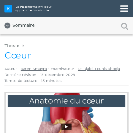
Choisissez votre outil d'étude préféré
La
Plateforme n°1
pour
apprendre l’anatomie
Vidéos
Quiz
Les deux
Sommaire
Thorax
Cœur
Auteur :
Karen Smayra
•
Examinateur :
Dr Djalel Lounis Khodja
Dernière révision : 13 décembre 2023
Temps de lecture : 15 minutes