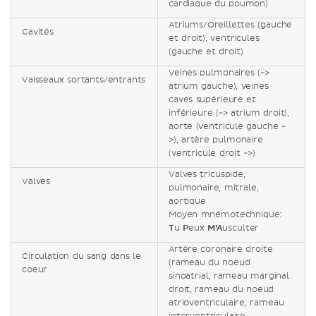
cardiaque du poumon)
Atriums/Oreillettes (gauche
Cavités
et droit), ventricules
(gauche et droit)
Veines pulmonaires (->
Vaisseaux sortants/entrants
atrium gauche), veines
caves supérieure et
inférieure (-> atrium droit),
aorte (ventricule gauche -
>), artère pulmonaire
(ventricule droit ->)
Valves tricuspide,
Valves
pulmonaire, mitrale,
aortique
Moyen mnémotechnique:
T
u
P
eux
M’A
usculter
Artère coronaire droite
Circulation du sang dans le
(rameau du noeud
coeur
sinoatrial, rameau marginal
droit, rameau du noeud
atrioventriculaire, rameau