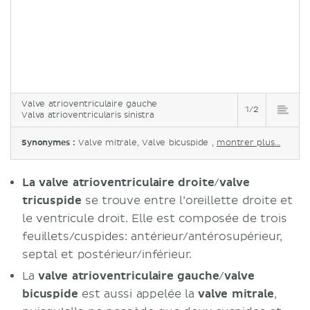
Valve atrioventriculaire gauche
1/2
Valva atrioventricularis sinistra
Synonymes :
Valve mitrale, Valve bicuspide ,
montrer plus...
La valve atrioventriculaire droite
/
valve
tricuspide
se trouve entre l’oreillette droite et
le ventricule droit. Elle est composée de trois
feuillets/cuspides: antérieur/antérosupérieur,
septal et postérieur/inférieur.
La
valve atrioventriculaire gauche
/
valve
bicuspide
est aussi appelée la
valve mitrale
,