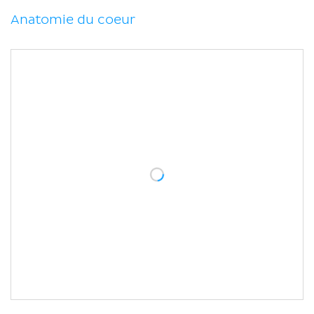
Gros vaisseaux du coeur
Anatomie du coeur
Notes cliniques
Sources
Articles associés
Vidéos associées