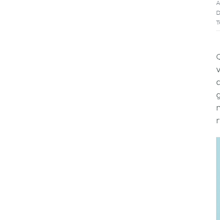
A
D
T
Q