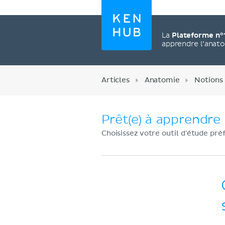
La
Plateforme n°
apprendre l’anat
Articles
Anatomie
Notions
Prêt(e) à apprendre 
Choisissez votre outil d'étude pré
Créez un compte
maintenant