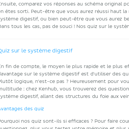
Ensuite, comparez vos réponses au schéma original 
en êtes sorti. Peut-être que vous aurez réussi haut la 
système digestif, ou bien peut-être que vous aurez be
Dans tous les cas, pas de souci ! Nos quiz sur le systè
Quiz sur le système digestif
En fin de compte, le moyen le plus rapide et le plus e
davantage sur le système digestif est d'utiliser des qu
Plutôt logique, n’est-ce pas ? Heureusement pour vo
multitude : chez Kenhub, vous trouverez des questions
système digestif, allant des structures du foie aux vein
Avantages des quiz
Pourquoi nos quiz sont-ils si efficaces ? Pour faire cou
questionnez, plus vous testez votre mémoire et plus