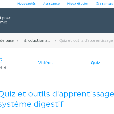
Nouveautés
Assistance
Mieux étudier
Français
1
pour
omie
 de base
Introduction aux autres systèmes
?
Vidéos
Quiz
féré
Quiz et outils d'apprentissage
système digestif