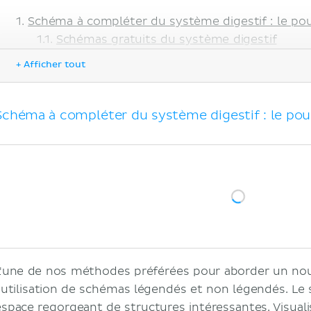
Schéma à compléter du système digestif : le p
Schémas gratuits du système digestif
Quiz sur le système digestif
+ Afficher tout
Avantages des quiz
Sources
Schéma à compléter du système digestif : le p
L'une de nos méthodes préférées pour aborder un nou
l'utilisation de schémas légendés et non légendés. Le
espace regorgeant de structures intéressantes. Visuali