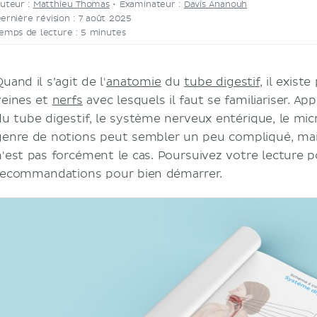
uteur :
Matthieu Thomas
•
Examinateur :
Davis Ananouh
ernière révision : 7 août 2025
emps de lecture : 5 minutes
uand il s’agit de l'
anatomie
du
tube digestif
, il exist
veines et
nerfs
avec lesquels il faut se familiariser. Ap
du tube digestif, le système nerveux entérique, le micr
genre de notions peut sembler un peu compliqué, mais
n'est pas forcément le cas. Poursuivez votre lecture 
recommandations pour bien démarrer.