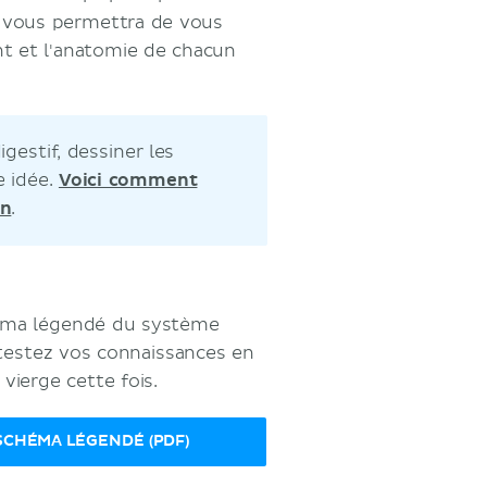
é vous permettra de vous
nt et l'anatomie de chacun
gestif, dessiner les
e idée.
Voici comment
in
.
héma légendé du système
 testez vos connaissances en
vierge cette fois.
SCHÉMA LÉGENDÉ (PDF)