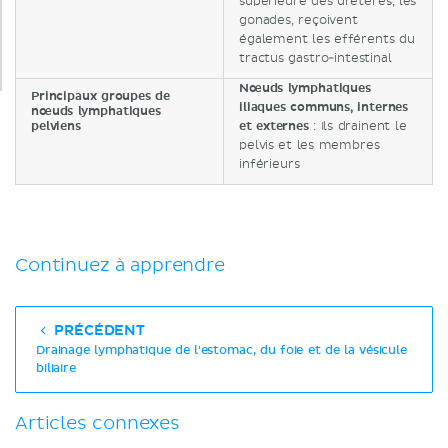
supérieure des uretères, les
gonades, reçoivent
également les efférents du
tractus gastro-intestinal
Nœuds lymphatiques
Principaux groupes de
iliaques communs, internes
nœuds lymphatiques
pelviens
et externes
: Ils drainent le
pelvis et les membres
inférieurs
Continuez à apprendre
PRÉCÉDENT
Drainage lymphatique de l'estomac, du foie et de la vésicule
biliaire
Articles connexes