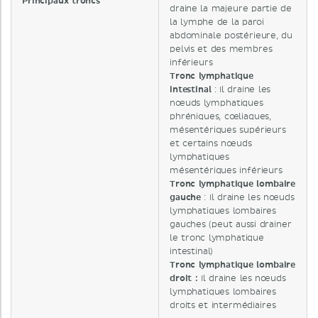
Principaux troncs
draine la majeure partie de
la lymphe de la paroi
abdominale postérieure, du
pelvis et des membres
inférieurs
Tronc lymphatique
intestinal
: Il draine les
nœuds lymphatiques
phréniques, cœliaques,
mésentériques supérieurs
et certains nœuds
lymphatiques
mésentériques inférieurs
Tronc lymphatique lombaire
gauche
: Il draine les nœuds
lymphatiques lombaires
gauches (peut aussi drainer
le tronc lymphatique
intestinal)
Tronc lymphatique lombaire
droit :
Il draine les nœuds
lymphatiques lombaires
droits et intermédiaires