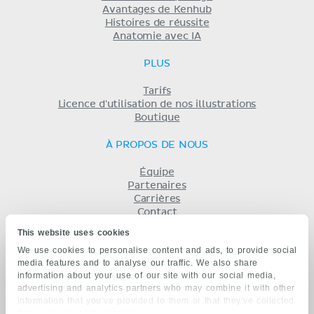
Avantages de Kenhub
Histoires de réussite
Anatomie avec IA
PLUS
Tarifs
Licence d'utilisation de nos illustrations
Boutique
À PROPOS DE NOUS
Équipe
Partenaires
Carrières
Contact
Mentions légales
This website uses cookies
Conditions
We use cookies to personalise content and ads, to provide social
Politique de confidentialité
media features and to analyse our traffic. We also share
KENHUB EN...
information about your use of our site with our social media,
advertising and analytics partners who may combine it with other
English
information that you’ve provided to them or that they’ve collected
Deutsch
from your use of their services.