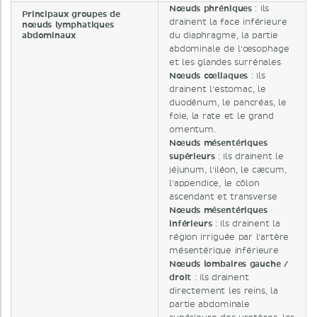
Nœuds phréniques
: Ils
Principaux groupes de
drainent la face inférieure
nœuds lymphatiques
abdominaux
du diaphragme, la partie
abdominale de l'œsophage
et les glandes surrénales
Nœuds
cœliaques
: Ils
drainent l'estomac, le
duodénum, ​​le pancréas, le
foie, la rate et le grand
omentum.
Nœuds mésentériques
supérieurs
: Ils drainent le
jéjunum, l'iléon, le cæcum,
l'appendice, le côlon
ascendant et transverse
Nœuds mésentériques
inférieurs
: Ils drainent la
région irriguée par l'artère
mésentérique inférieure
Nœuds lombaires gauche /
droit
: Ils drainent
directement les reins, la
partie abdominale