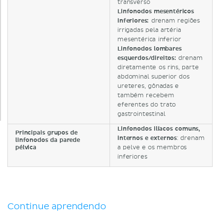
transverso
Linfonodos mesentéricos
inferiores:
drenam regiões
irrigadas pela artéria
mesentérica inferior
Linfonodos lombares
esquerdos/direitos:
drenam
diretamente os rins, parte
abdominal superior dos
ureteres, gônadas e
também recebem
eferentes do trato
gastrointestinal
Linfonodos ilíacos comuns,
Principais grupos de
internos e externos
: drenam
linfonodos da parede
pélvica
a pelve e os membros
inferiores
Continue aprendendo