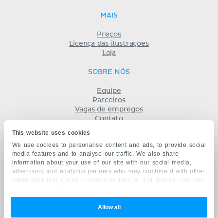
MAIS
Preços
Licença das ilustrações
Loja
SOBRE NÓS
Equipe
Parceiros
Vagas de empregos
Contato
Registro
This website uses cookies
Termos
We use cookies to personalise content and ads, to provide social
Privacidade
media features and to analyse our traffic. We also share
KENHUB EM...
information about your use of our site with our social media,
advertising and analytics partners who may combine it with other
English
information that you’ve provided to them or that they’ve collected
Deutsch
from your use of their services.
Español
Français
Allow all
русский