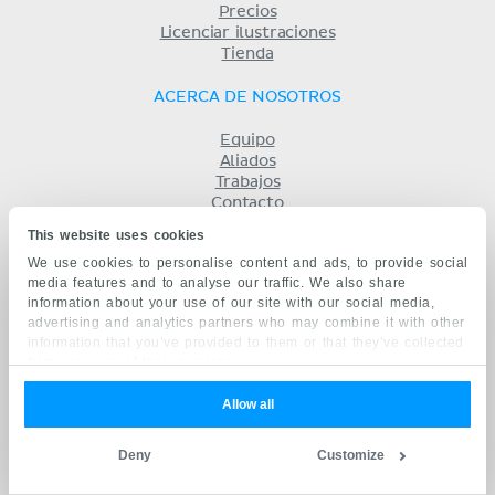
Precios
Licenciar ilustraciones
Tienda
ACERCA DE NOSOTROS
Equipo
Aliados
Trabajos
Contacto
Compañía
This website uses cookies
Términos y condiciones
We use cookies to personalise content and ads, to provide social
Privacidad
media features and to analyse our traffic. We also share
KENHUB EN...
information about your use of our site with our social media,
advertising and analytics partners who may combine it with other
English
information that you’ve provided to them or that they’ve collected
Deutsch
from your use of their services.
Português
Français
Allow all
русский
中文
Deny
Customize