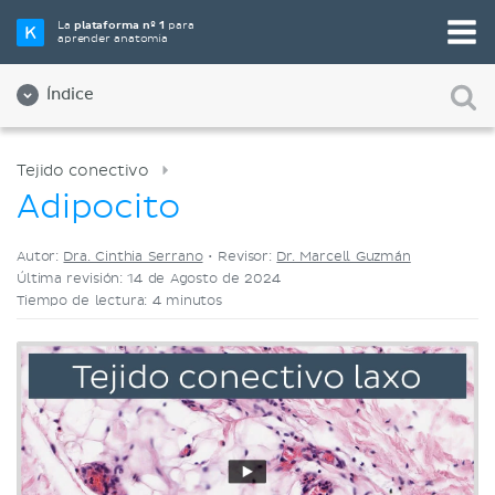
Elige tu herramienta de estudio favorita
La
plataforma nº 1
para
aprender anatomía
Videos
Cuestionarios
Ambos
Índice
Tejido conectivo
Adipocito
Autor:
Dra. Cinthia Serrano
•
Revisor:
Dr. Marcell Guzmán
Última revisión: 14 de Agosto de 2024
Tiempo de lectura: 4 minutos