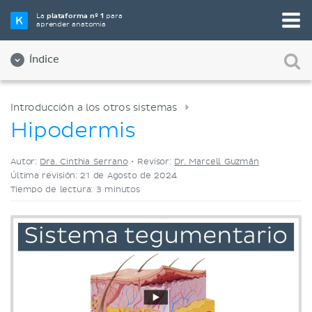
Elige tu herramienta de estudio favorita
La
plataforma nº 1
para
aprender anatomía
Videos
Cuestionarios
Ambos
Índice
Introducción a los otros sistemas
Hipodermis
Autor:
Dra. Cinthia Serrano
•
Revisor:
Dr. Marcell Guzmán
Última revisión: 21 de Agosto de 2024
Tiempo de lectura: 3 minutos