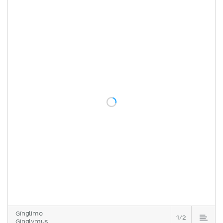
Gínglimo
1/2
Ginglymus