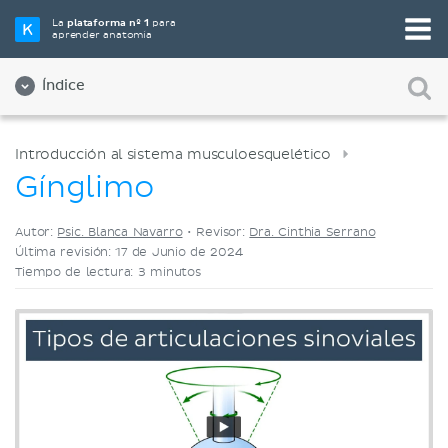
Elige tu herramienta de estudio favorita
La
plataforma nº 1
para
aprender anatomía
Videos
Cuestionarios
Ambos
Índice
Introducción al sistema musculoesquelético
Gínglimo
Autor:
Psic. Blanca Navarro
•
Revisor:
Dra. Cinthia Serrano
Última revisión: 17 de Junio de 2024
Tiempo de lectura: 3 minutos