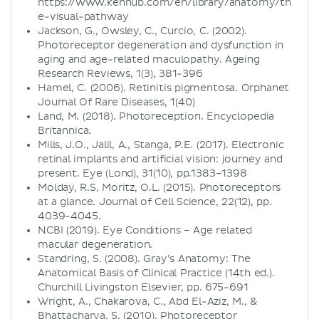
https://www.kenhub.com/en/library/anatomy/th
e-visual-pathway
Jackson, G., Owsley, C., Curcio, C. (2002).
Photoreceptor degeneration and dysfunction in
aging and age-related maculopathy. Ageing
Research Reviews, 1(3), 381-396
Hamel, C. (2006). Retinitis pigmentosa. Orphanet
Journal Of Rare Diseases, 1(40)
Land, M. (2018). Photoreception. Encyclopedia
Britannica.
Mills, J.O., Jalil, A., Stanga, P.E. (2017). Electronic
retinal implants and artificial vision: journey and
present. Eye (Lond), 31(10), pp.1383–1398
Molday, R.S, Moritz, O.L. (2015). Photoreceptors
at a glance. Journal of Cell Science, 22(12), pp.
4039-4045.
NCBI (2019). Eye Conditions – Age related
macular degeneration.
Standring, S. (2008). Gray’s Anatomy: The
Anatomical Basis of Clinical Practice (14th ed.).
Churchill Livingston Elsevier, pp. 675-691
Wright, A., Chakarova, C., Abd El-Aziz, M., &
Bhattacharya, S. (2010). Photoreceptor