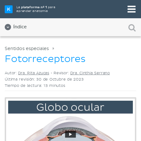
Elige tu herramienta de estudio favorita
La
plataforma nº 1
para
aprender anatomía
Videos
Cuestionarios
Ambos
Índice
Sentidos especiales
Fotorreceptores
Autor:
Dra. Rita Azucas
•
Revisor:
Dra. Cinthia Serrano
Última revisión: 30 de Octubre de 2023
Tiempo de lectura: 13 minutos