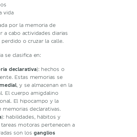
tos
a vida
zada por la memoria de
ar a cabo actividades diarias
erdido o cruzar la calle.
se clasifica en:
ia declarativa
): hechos o
ente. Estas memorias se
 medial
, y se almacenan en la
l. El cuerpo amigdalino
onal. El hipocampo y la
e memorias declarativas.
a
): habilidades, hábitos y
s tareas motoras pertenecen a
cradas son los
ganglios