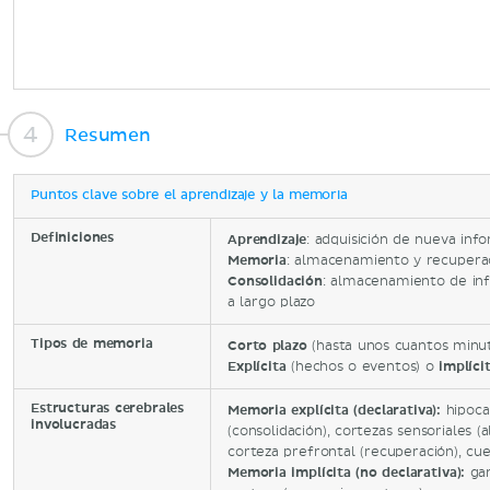
Resumen
Puntos clave sobre el aprendizaje y la memoria
Definiciones
Aprendizaje
: adquisición de nueva inf
Memoria
: almacenamiento y recupera
Consolidación
: almacenamiento de in
a largo plazo
Tipos de memoria
Corto plazo
(hasta unos cuantos minu
Explícita
(hechos o eventos) o
implíci
Estructuras cerebrales
Memoria explícita (declarativa):
hipoca
involucradas
(consolidación), cortezas sensoriales
corteza prefrontal (recuperación), cu
Memoria implícita (no declarativa):
gan