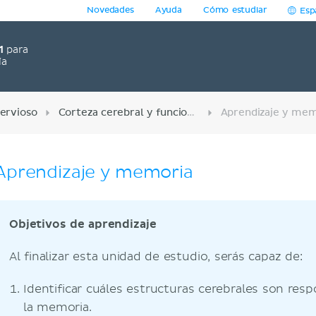
Novedades
Ayuda
Cómo estudiar
Esp
1
para
ía
ervioso
Corteza cerebral y funciones cognitivas superiores
Aprendizaje y mem
Aprendizaje y memoria
Objetivos de aprendizaje
Al finalizar esta unidad de estudio, serás capaz de:
Identificar cuáles estructuras cerebrales son resp
la memoria.