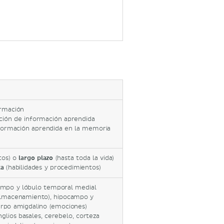
ormación
ción de información aprendida
formación aprendida en la memoria
tos) o
largo plazo
(hasta toda la vida)
ta
(habilidades y procedimientos)
mpo y lóbulo temporal medial
 (almacenamiento), hipocampo y
erpo amigdalino (emociones)
glios basales, cerebelo, corteza