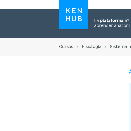
La
plataforma nº 
aprender anatom
Cursos
Fisiología
Sistema n
Regístrate ahora