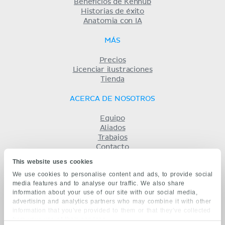
Beneficios de Kenhub
Historias de éxito
Anatomia con IA
MÁS
Precios
Licenciar ilustraciones
Tienda
ACERCA DE NOSOTROS
Equipo
Aliados
Trabajos
Contacto
Compañía
This website uses cookies
Términos y condiciones
We use cookies to personalise content and ads, to provide social
Privacidad
media features and to analyse our traffic. We also share
KENHUB EN...
information about your use of our site with our social media,
advertising and analytics partners who may combine it with other
English
information that you’ve provided to them or that they’ve collected
Deutsch
from your use of their services.
Português