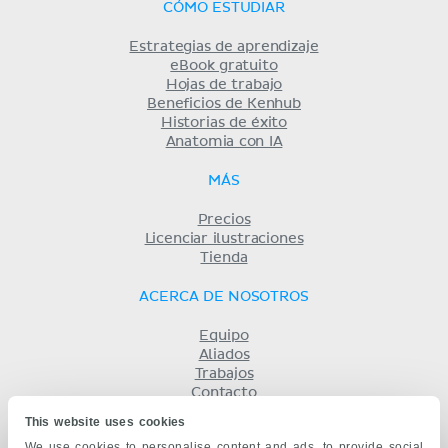
CÓMO ESTUDIAR
Estrategias de aprendizaje
eBook gratuito
Hojas de trabajo
Beneficios de Kenhub
Historias de éxito
Anatomia con IA
MÁS
Precios
Licenciar ilustraciones
Tienda
ACERCA DE NOSOTROS
Equipo
Aliados
Trabajos
Contacto
Compañía
This website uses cookies
Términos y condiciones
We use cookies to personalise content and ads, to provide social