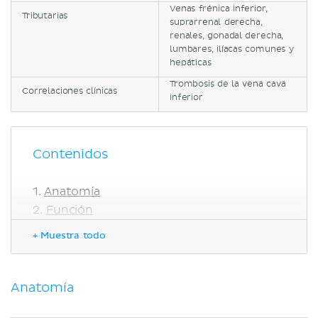
Venas frénica inferior,
Tributarias
suprarrenal derecha,
renales, gonadal derecha,
lumbares, ilíacas comunes y
hepáticas
Trombosis de la vena cava
Correlaciones clínicas
inferior
Contenidos
Anatomía
Función
Correlaciones clínicas
+ Muestra todo
Trombosis de la vena cava inferior
Bibliografía
Anatomía