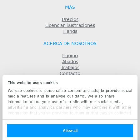
MÁS
Precios
Licenciar ilustraciones
Tienda
ACERCA DE NOSOTROS
Equipo
Aliados
Trabajos
Contacto
Compañía
This website uses cookies
Términos y condiciones
We use cookies to personalise content and ads, to provide social
Privacidad
media features and to analyse our traffic. We also share
KENHUB EN...
information about your use of our site with our social media,
advertising and analytics partners who may combine it with other
English
information that you’ve provided to them or that they’ve collected
Deutsch
from your use of their services.
Português
Français
Allow all
русский
中文