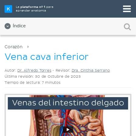
Elige tu herramienta de estudio favorita
La
plataforma nº 1
para
aprender anatomía
Videos
Cuestionarios
Ambos
Índice
Corazón
Vena cava inferior
Autor:
Dr. Alfredo Torres
•
Revisor:
Dra. Cinthia Serrano
Última revisión: 30 de Octubre de 2023
Tiempo de lectura: 7 minutos