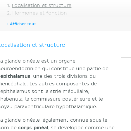
Localisation et structure
Hormones et fonction
Mélatonine : Hormone de la glande pinéale
+ Afficher tout
Rythme circadien
Fonction sexuelle et reproductive
Notes cliniques
Localisation et structure
Affections de la glande pinéale
Sources
La glande pinéale est un
organe
neuroendocrinien qui constitue une partie de
’
épithalamus
, une des trois divisions du
diencéphale. Les autres composantes de
l’épithalamus sont la strie médullaire,
l’habenula, la commissure postérieure et le
noyau paraventriculaire hypothalamique.
La glande pinéale, également connue sous le
nom de
corps pinéal
, se développe comme une