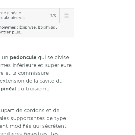
nde pinéale
1/6
ndula pinealis
nonymes :
Épiphyse, Epiphysis ,
ntrer plus...
r un
pédoncule
qui se divise
ames inférieure et supérieure
re et la commissure
 extension de la cavité du
 pinéal
du troisième
lupart de cordons et de
iales supportantes de type
nt modifiés qui sécrètent
pillaires fenestrés. Les