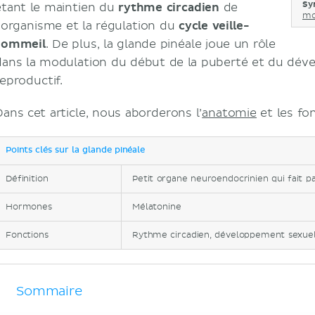
Sy
étant le maintien du
rythme circadien
de
mo
l’organisme et la régulation du
cycle veille-
sommeil
. De plus, la glande pinéale joue un rôle
dans la modulation du début de la puberté et du dé
reproductif.
Dans cet article, nous aborderons l’
anatomie
et les fon
Points clés sur la glande pinéale
Définition
Petit organe neuroendocrinien qui fait pa
Hormones
Mélatonine
Fonctions
Rythme circadien, développement sexuel
Sommaire