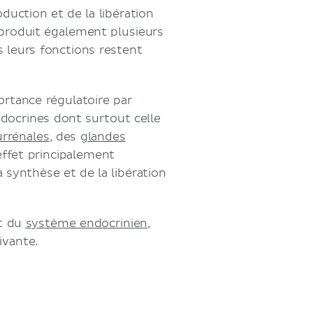
oduction et de la libération
 produit également plusieurs
 leurs fonctions restent
rtance régulatoire par
docrines dont surtout celle
urrénales
, des
glandes
effet principalement
 synthèse et de la libération
et du
système endocrinien
,
ivante.