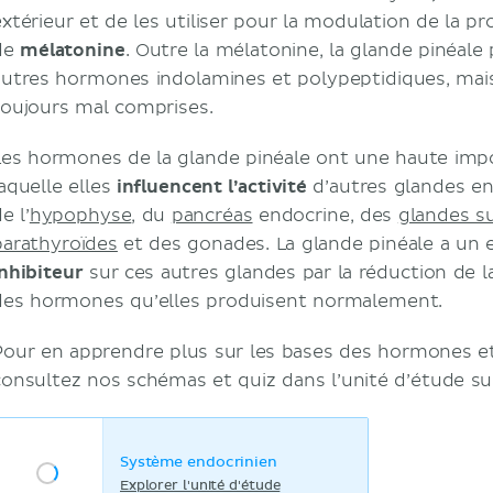
extérieur et de les utiliser pour la modulation de la pr
de
mélatonine
. Outre la mélatonine, la glande pinéale
autres hormones indolamines et polypeptidiques, mais
toujours mal comprises.
Les hormones de la glande pinéale ont une haute impo
laquelle elles
influencent l’activité
d’autres glandes en
e l’
hypophyse
, du
pancréas
endocrine, des
glandes s
parathyroïdes
et des gonades. La glande pinéale a un 
inhibiteur
sur ces autres glandes par la réduction de la
des hormones qu’elles produisent normalement.
Pour en apprendre plus sur les bases des hormones 
consultez nos schémas et quiz dans l’unité d’étude su
Système endocrinien
Explorer l'unité d'étude