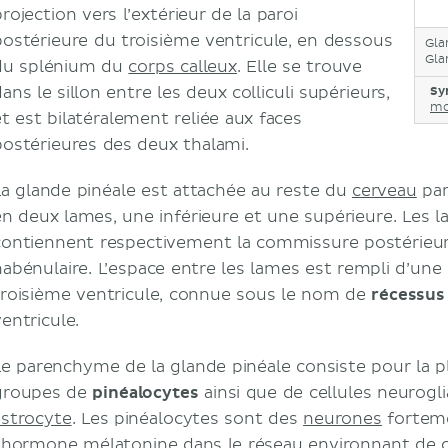
rojection vers l’extérieur de la paroi
postérieure du troisième ventricule, en dessous
Gla
Gla
du splénium du
corps calleux
. Elle se trouve
ans le sillon entre les deux colliculi supérieurs,
Sy
mo
et est bilatéralement reliée aux faces
postérieures des deux thalami.
La glande pinéale est attachée au reste du
cerveau
pa
en deux lames, une inférieure et une supérieure. Les l
contiennent respectivement la commissure postérieu
habénulaire. L’espace entre les lames est rempli d’une
troisième ventricule, connue sous le nom de
récessus
entricule.
Le parenchyme de la glande pinéale consiste pour la p
groupes de
pinéalocytes
ainsi que de cellules neurogl
astrocyte
. Les pinéalocytes sont des
neurones
forteme
l’hormone mélatonine dans le réseau environnant de ca