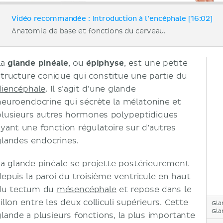
Vidéo recommandée : Introduction à l’encéphale [16:02]
Anatomie de base et fonctions du cerveau.
La
glande pinéale
, ou
épiphyse
, est une petite
structure conique qui constitue une partie du
diencéphale
. Il s’agit d’une glande
neuroendocrine qui sécrète la mélatonine et
plusieurs autres hormones polypeptidiques
ayant une fonction régulatoire sur d’autres
glandes endocrines.
La glande pinéale se projette postérieurement
depuis la paroi du troisième ventricule en haut
du tectum du
mésencéphale
et repose dans le
illon entre les deux colliculi supérieurs. Cette
Gla
Gla
glande a plusieurs fonctions, la plus importante