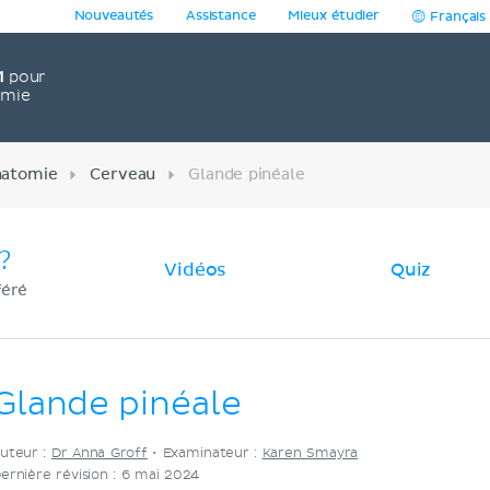
Nouveautés
Assistance
Mieux étudier
Français
1
pour
omie
natomie
Cerveau
Glande pinéale
?
Vidéos
Quiz
féré
Glande pinéale
uteur :
Dr Anna Groff
•
Examinateur :
Karen Smayra
ernière révision : 6 mai 2024