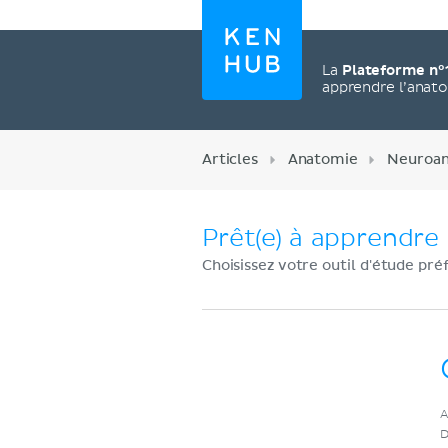
La
Plateforme n°
apprendre l’anat
Articles
Anatomie
Neuroa
Prêt(e) à apprendre 
Choisissez votre outil d'étude pré
Créez un compte
A
maintenant
D