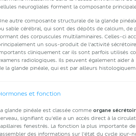
cellules neurogliales forment la composante principal
Une autre composante structurale de la glande pinéal
ou sable cérébral, qui sont des dépôts de calcium, de
formant des corpuscules multilaminaires. Celles-ci ac
principalement un sous-produit de l’activité sécrétoir
importants cliniquement car ils sont parfois utilisés
examens radiologiques. Ils peuvent également aider à l
de la glande pinéale, qui est par ailleurs histologiquem
Hormones et fonction
La glande pinéale est classée comme
organe sécrétoir
erveau, signifiant qu’elle a un accès direct à la circul
capillaires fenestrés. La fonction la plus importante de
rassembler des informations sur l’état du cycle jour-