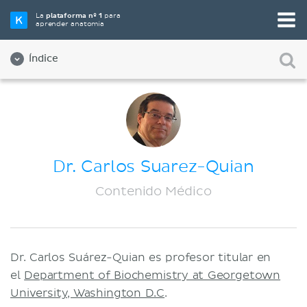
La
plataforma nº 1
para
aprender anatomía
Índice
Sobre nosotros
Calidad
Diversidad e Inclusión
Dr. Carlos Suarez-Quian
Equipo
Contenido Médico
Aliados
Empleos
Dr. Carlos Suárez-Quian es profesor titular en
Contact
el
Department of Biochemistry at Georgetown
Compañía
University, Washington D.C
.