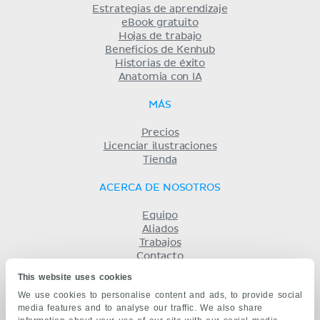
Estrategias de aprendizaje
eBook gratuito
Hojas de trabajo
Beneficios de Kenhub
Historias de éxito
Anatomia con IA
MÁS
Precios
Licenciar ilustraciones
Tienda
ACERCA DE NOSOTROS
Equipo
Aliados
Trabajos
Contacto
Compañía
This website uses cookies
Términos y condiciones
We use cookies to personalise content and ads, to provide social
Privacidad
media features and to analyse our traffic. We also share
KENHUB EN...