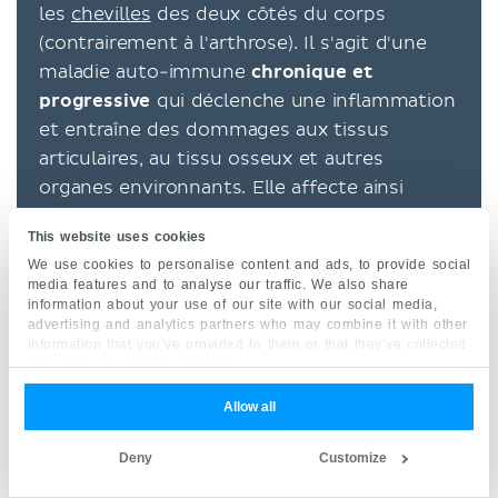
les
chevilles
des deux côtés du corps
(contrairement à l'arthrose). Il s'agit d'une
maladie auto-immune
chronique et
progressive
qui déclenche une inflammation
et entraîne des dommages aux tissus
articulaires, au tissu osseux et autres
organes environnants. Elle affecte ainsi
indirectement le cartilage. La PR progresse
This website uses cookies
généralement des petites articulations vers
We use cookies to personalise content and ads, to provide social
les plus grandes, et les dégâts articulaires
media features and to analyse our traffic. We also share
sont plus susceptibles de se développer aux
information about your use of our site with our social media,
advertising and analytics partners who may combine it with other
mains et aux pieds avant d’atteindre des
information that you’ve provided to them or that they’ve collected
articulations plus grandes comme les
from your use of their services.
hanches ou les genoux.
Allow all
Le traitement implique souvent l'utilisation
Deny
Customize
de divers
médicaments anti-inflammatoires
,