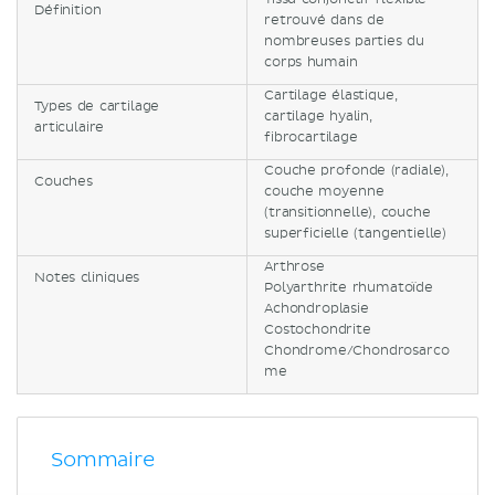
Définition
retrouvé dans de
nombreuses parties du
corps humain
Cartilage élastique,
Types de cartilage
cartilage hyalin,
articulaire
fibrocartilage
Couche profonde (radiale),
Couches
couche moyenne
(transitionnelle), couche
superficielle (tangentielle)
Arthrose
Notes cliniques
Polyarthrite rhumatoïde
Achondroplasie
Costochondrite
Chondrome/Chondrosarco
me
Sommaire