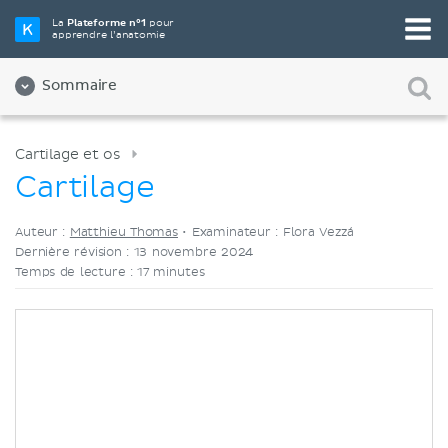
Choisissez votre outil d'étude préféré
La
Plateforme n°1
pour
apprendre l’anatomie
Vidéos
Quiz
Les deux
Sommaire
Cartilage et os
Cartilage
Auteur :
Matthieu Thomas
•
Examinateur : Flora Vezzá
Dernière révision : 13 novembre 2024
Temps de lecture : 17 minutes