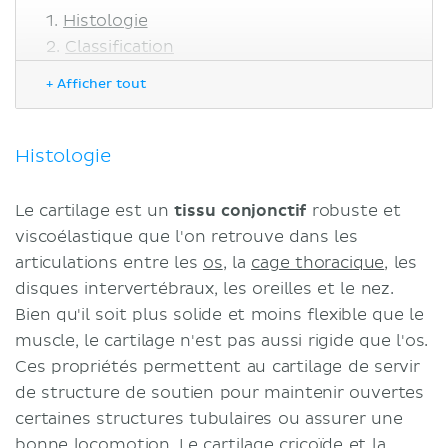
Histologie
Classification
Cartilage hyalin
+ Afficher tout
Cartilage élastique
Fibrocartilage
Cartilage articulaire
Histologie
Composition
Couches
Le cartilage est un
tissu conjonctif
robuste et
Notes cliniques
viscoélastique que l'on retrouve dans les
Inconvénients du cartilage
articulations entre les
os
, la
cage thoracique
, les
Arthrose
disques intervertébraux, les oreilles et le nez.
Polyarthrite rhumatoïde
Bien qu'il soit plus solide et moins flexible que le
Achondroplasie
muscle, le cartilage n'est pas aussi rigide que l'os.
Costochondrite
Ces propriétés permettent au cartilage de servir
Chondromes/Chondrosarcomes
de structure de soutien pour maintenir ouvertes
Sources
certaines structures tubulaires ou assurer une
bonne locomotion. Le cartilage cricoïde et la