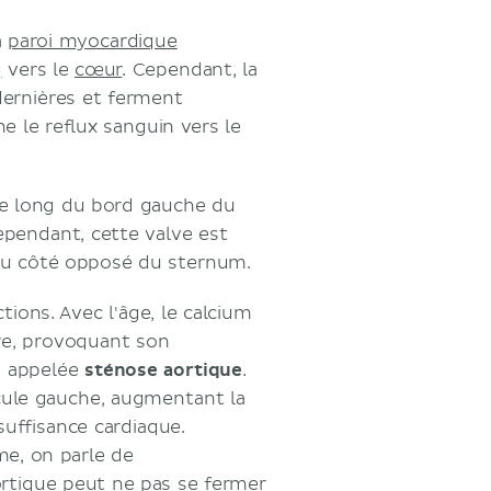
a
paroi myocardique
g
vers le
cœur
. Cependant, la
dernières et ferment
 le reflux sanguin vers le
 le long du bord gauche du
ependant, cette valve est
 du côté opposé du sternum.
tions. Avec l'âge, le calcium
re, provoquant son
n appelée
sténose aortique
.
icule gauche, augmentant la
suffisance cardiaque.
me, on parle de
aortique peut ne pas se fermer