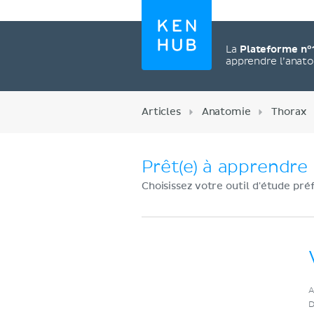
La
Plateforme n°
apprendre l’anat
Articles
Anatomie
Thorax
Prêt(e) à apprendre 
Choisissez votre outil d'étude pré
Créez un compte
A
maintenant
D