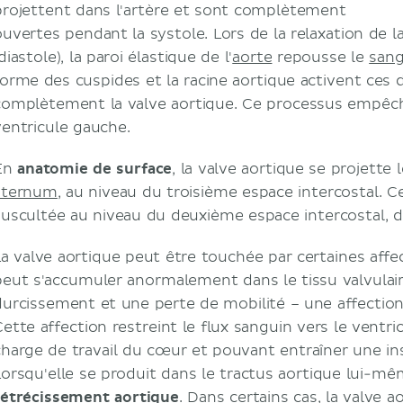
projettent dans l'artère et sont complètement
ouvertes pendant la systole. Lors de la relaxation de l
diastole), la paroi élastique de l'
aorte
repousse le
san
forme des cuspides et la racine aortique activent ces 
complètement la valve aortique. Ce processus empêche
ventricule gauche.
En
anatomie de surface
, la valve aortique se projette
sternum
, au niveau du troisième espace intercostal. C
auscultée au niveau du deuxième espace intercostal,
La valve aortique peut être touchée par certaines affec
peut s'accumuler anormalement dans le tissu valvulai
durcissement et une perte de mobilité – une affectio
Cette affection restreint le flux sanguin vers le ventr
charge de travail du cœur et pouvant entraîner une in
Lorsqu'elle se produit dans le tractus aortique lui-mê
rétrécissement aortique
. Dans certains cas, la valve 