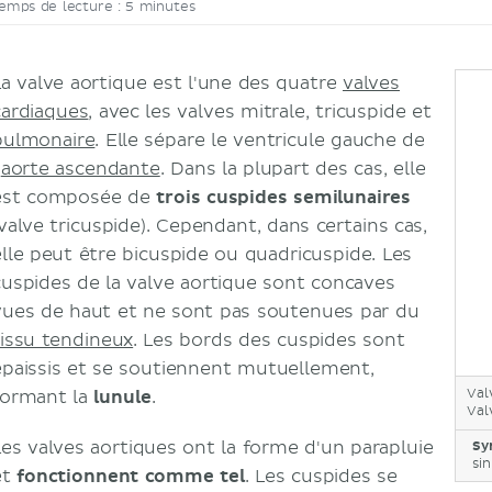
emps de lecture : 5 minutes
La valve aortique est l'une des quatre
valves
cardiaques
, avec les valves mitrale, tricuspide et
pulmonaire
. Elle sépare le ventricule gauche de
'
aorte ascendante
. Dans la plupart des cas, elle
est composée de
trois cuspides semilunaires
(valve tricuspide). Cependant, dans certains cas,
elle peut être bicuspide ou quadricuspide. Les
cuspides de la valve aortique sont concaves
vues de haut et ne sont pas soutenues par du
tissu tendineux
. Les bords des cuspides sont
épaissis et se soutiennent mutuellement,
Val
formant la
lunule
.
Val
Les valves aortiques ont la forme d'un parapluie
Sy
sin
et
fonctionnent comme tel
. Les cuspides se