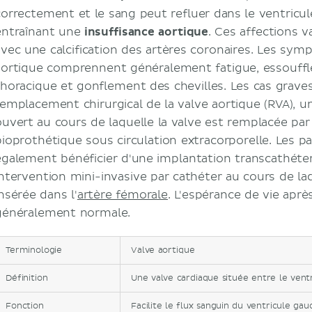
correctement et le sang peut refluer dans le ventricul
entraînant une
insuffisance aortique
. Ces affections v
avec une calcification des artères coronaires. Les sym
aortique comprennent généralement fatigue, essouffle
thoracique et gonflement des chevilles. Les cas graves
remplacement chirurgical de la valve aortique (RVA), 
ouvert au cours de laquelle la valve est remplacée pa
bioprothétique sous circulation extracorporelle. Les p
également bénéficier d'une implantation transcathéter 
intervention mini-invasive par cathéter au cours de la
nsérée dans l'
artère fémorale
. L'espérance de vie aprè
généralement normale.
Terminologie
Valve aortique
Définition
Une valve cardiaque située entre le vent
Fonction
Facilite le flux sanguin du ventricule ga