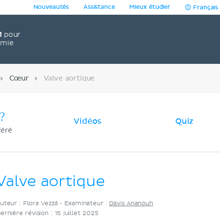
Nouveautés
Assistance
Mieux étudier
Français
1
pour
omie
Cœur
Valve aortique
?
Vidéos
Quiz
féré
Valve aortique
uteur : Flora Vezzá •
Examinateur :
Davis Ananouh
ernière révision : 15 juillet 2025