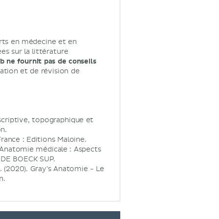
rts en médecine et en
s sur la littérature
 ne fournit pas de conseils
tion et de révision de
scriptive, topographique et
n.
rance : Editions Maloine.
1). Anatomie médicale : Aspects
 : DE BOECK SUP.
 J. (2020). Gray's Anatomie - Le
n.