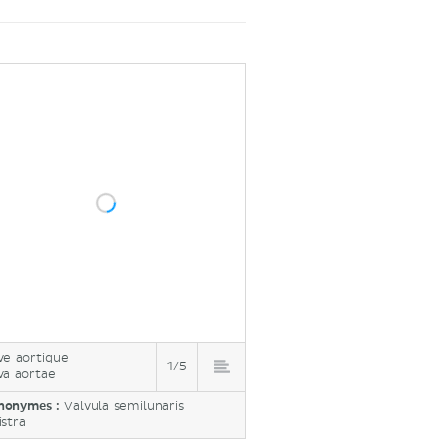
ve aortique
1/5
va aortae
nonymes :
Valvula semilunaris
istra