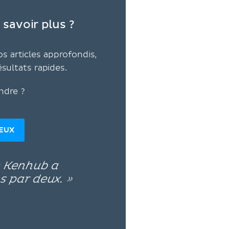
 savoir plus ?
s articles approfondis,
ésultats rapides.
ndre ?
DEUX
e Kenhub a
s par deux. »