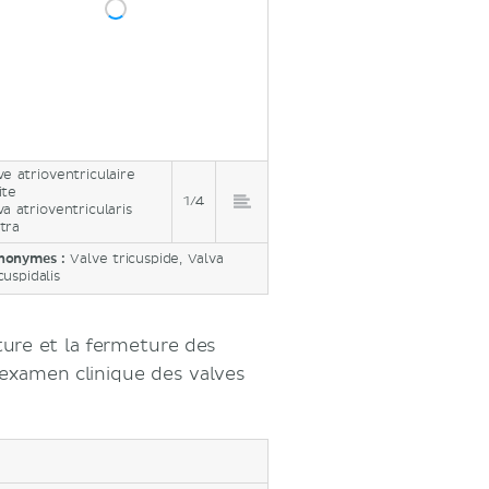
ve atrioventriculaire
ite
1/4
va atrioventricularis
tra
nonymes :
Valve tricuspide, Valva
cuspidalis
ture et la fermeture des
l'examen clinique des valves