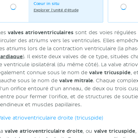
Cœur in situ
Explorer l'unité d'étude
Les
valves atrioventriculaires
sont des voies régulées
circuler des atriums vers les ventricules. Elles empêch
les atriums lors de la contraction ventriculaire (la ph
cardiaque
). Il existe deux valves de ce type, situées c
e ventricule ipsilatéral (du même côté). La valve atriov
également connue sous le nom de
valve tricuspide
, e
gauche sous le nom de
valve mitrale
. Chaque complex
d'un orifice entouré d'un anneau, de deux ou trois cus
centre pour fermer l'orifice, et de structures de sout
tendineux et muscles papillaires.
alve atrioventriculaire droite (tricuspide)
La
valve atrioventriculaire droite
, ou
valve tricuspide
,