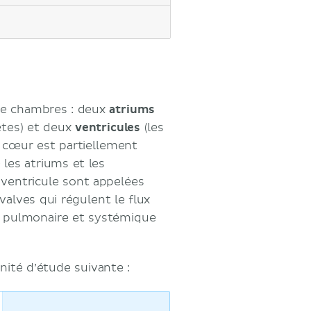
ves atrioventriculaires
u cœur
re chambres : deux
atriums
etes) et deux
ventricules
(les
e cœur est partiellement
 les atriums et les
ues
 ventricule sont appelées
valves qui régulent le flux
e, pulmonaire et systémique
ues
nité d’étude suivante :