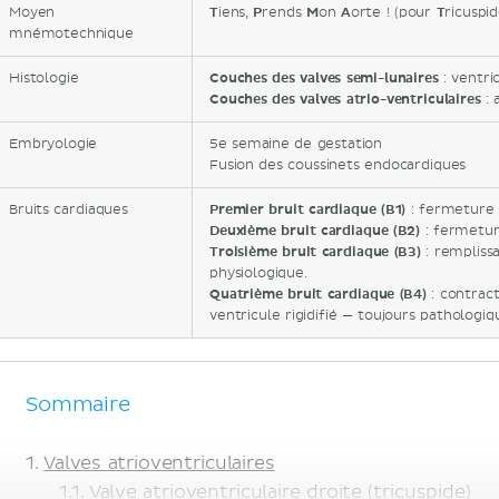
Moyen
T
iens,
P
rends
M
on
A
orte ! (pour
T
ricuspi
mnémotechnique
Histologie
Couches des valves semi-lunaires
: ventric
Couches des valves atrio-ventriculaires
: 
Embryologie
5e semaine de gestation
Fusion des coussinets endocardiques
Bruits cardiaques
Premier bruit cardiaque (B1)
: fermeture 
Deuxième bruit cardiaque (B2)
: fermetur
Troisième bruit cardiaque (B3)
: rempliss
physiologique.
Quatrième bruit cardiaque (B4)
: contract
ventricule rigidifié — toujours pathologiq
Sommaire
Valves atrioventriculaires
Valve atrioventriculaire droite (tricuspide)