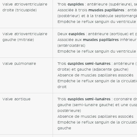
Valve atrioventriculaire
Trois
cuspides
: antérieure (supérieure), s
droite (tricuspide)
Associée à trois
muscles papillaires
: antér
(postérieur) et à la trabécule septomargi
Empêche le reflux sanguin du ventricule d
Valve atrioventriculaire
Deux
cuspides
: antérieure (aortique) et 
gauche (mitrale)
Associée aux
muscles papillaires
inférieur
(antérolatéral)
Empêche le reflux sanguin du ventricule 
Valve pulmonaire
Trois
cuspides semi-lunaires
: antérieure (
droite) et gauche (adjacente gauche)
Absence de muscles papillaires associés
Empêche le reflux sanguin de la circulat
droit
Valve aortique
Trois
cuspides semi-lunaires
: coronaire dr
gauche (semi-lunaire gauche) et une cusp
postérieure)
Absence de muscles papillaires associés
Empêche le reflux sanguin de la circulat
gauche