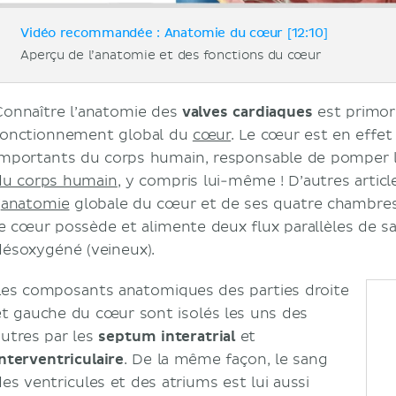
Vidéo recommandée : Anatomie du cœur [12:10]
Aperçu de l’anatomie et des fonctions du cœur
Connaître l’anatomie des
valves cardiaques
est primor
fonctionnement global du
cœur
. Le cœur est en effet
importants du corps humain, responsable de pomper 
du corps humain
, y compris lui-même ! D’autres articl
’
anatomie
globale du cœur et de ses quatre chambre
le cœur possède et alimente deux flux parallèles de sa
désoxygéné (veineux).
Les composants anatomiques des parties droite
et gauche du cœur sont isolés les uns des
autres par les
septum
interatrial
et
interventriculaire
. De la même façon, le sang
des ventricules et des atriums est lui aussi