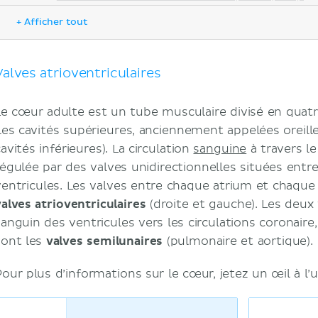
Valve atrioventriculaire gauche (mitrale)
+ Afficher tout
Moyen mnémotechnique pour retenir les val
Valves semilunaires
Valve pulmonaire
Valves atrioventriculaires
Valve aortique
Moyen mnémotechnique pour les valves d
Le cœur adulte est un tube musculaire divisé en quat
Histologie
(les cavités supérieures, anciennement appelées oreill
Embryologie
avités inférieures). La circulation
sanguine
à travers l
Auscultation des bruits du cœur
régulée par des valves unidirectionnelles situées entre
Identification en surface des valves cardiaq
ventricules. Les valves entre chaque atrium et chaque
Bruits du cœur
valves atrioventriculaires
(droite et gauche). Les deux 
Notes cliniques
sanguin des ventricules vers les circulations coronair
Aperçu des pathologies des valves cardiaq
sont les
valves semilunaires
(pulmonaire et aortique).
Valvulopathies les plus fréquentes
Sources
Pour plus d’informations sur le cœur, jetez un œil à l’u