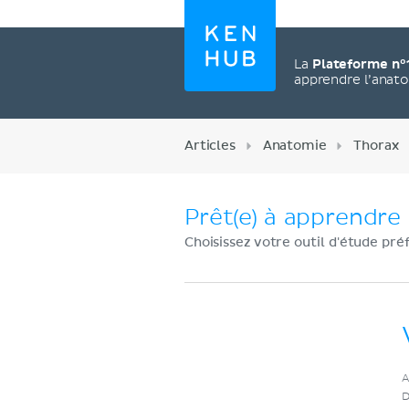
La
Plateforme n°
apprendre l’anat
Articles
Anatomie
Thorax
Prêt(e) à apprendre 
Choisissez votre outil d'étude pré
Créez un compte
A
maintenant
D