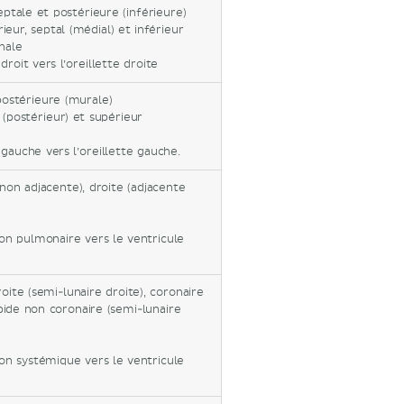
eptale et postérieure (inférieure)
ieur, septal (médial) et inférieur
nale
roit vers l’oreillette droite
postérieure (murale)
 (postérieur) et supérieur
gauche vers l’oreillette gauche.
non adjacente), droite (adjacente
ion pulmonaire vers le ventricule
oite (semi-lunaire droite), coronaire
ide non coronaire (semi-lunaire
ion systémique vers le ventricule