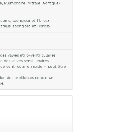
de,
P
ulmonaire,
M
itrale,
A
ortique)
ularis, spongiosa et fibrosa
atrialis, spongiosa et fibrosa
des valves atrio-ventriculaires
e des valves semi-lunaires
age ventriculaire rapide — peut être
ion des oreillettes contre un
ue.