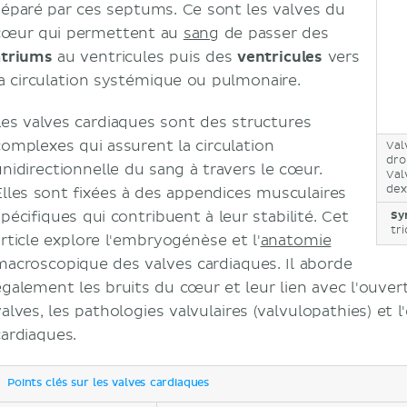
séparé par ces septums. Ce sont les valves du
cœur qui permettent au
sang
de passer des
atriums
au ventricules puis des
ventricules
vers
la circulation systémique ou pulmonaire.
Les valves cardiaques sont des structures
complexes qui assurent la circulation
Val
dro
unidirectionnelle du sang à travers le cœur.
Val
dex
Elles sont fixées à des appendices musculaires
pécifiques qui contribuent à leur stabilité. Cet
Sy
tri
article explore l'embryogénèse et l'
anatomie
macroscopique des valves cardiaques. Il aborde
également les bruits du cœur et leur lien avec l'ouver
valves, les pathologies valvulaires (valvulopathies) et 
cardiaques.
Points clés sur les valves cardiaques