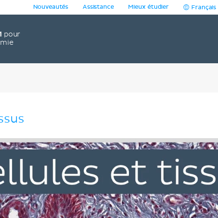
Nouveautés
Assistance
Mieux étudier
Français
1
pour
omie
issus