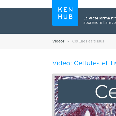
La
Plateforme n°
apprendre l’anat
Vidéos
Cellules et tissus
Vidéo: Cellules et t