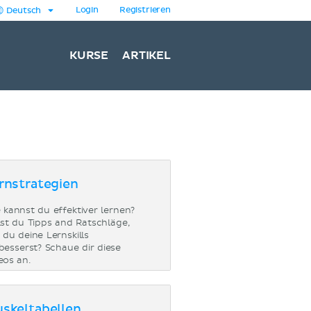
Login
Registrieren
Deutsch
KURSE
ARTIKEL
rnstrategien
 kannst du effektiver lernen?
lst du Tipps and Ratschläge,
 du deine Lernskills
besserst? Schaue dir diese
eos an.
skeltabellen