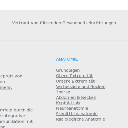
Vertraut von führenden Gesundheitseinrichtungen
ANATOMIE
Grundlagen
Obere Extremität
eprüft von
Untere Extremität
nen
Wirbelsäule und Rücken
 mehr.
Thorax
Abdomen & Becken
Kopf & Hals
Neuroanatomie
umfeld durch die
Schnittbildanatomie
e integrative
Radiologische Anatomie
mmunikation mit
hr.