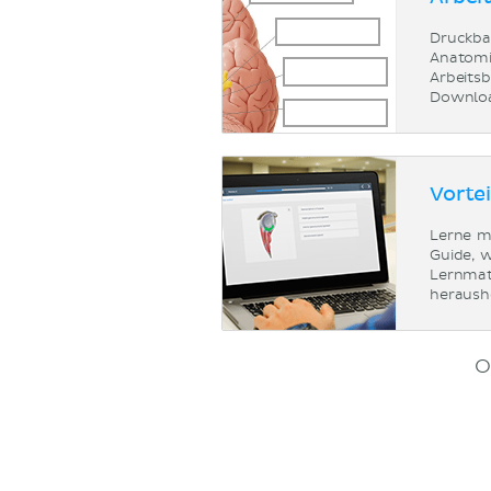
Druckba
Anatomi
Arbeits
Downlo
Vorte
Lerne m
Guide, 
Lernmat
heraush
O