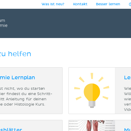
Was ist neu?
Kontakt
Besser lernen
um
omie
zu helfen
mie Lernplan
Le
st nicht, wo du starten
Wie
Hier findest du eine Schritt-
Wil
itt Anleitung für deinen
wie
e oder Histologie Kurs.
ver
Vid
tsblätter
Mu