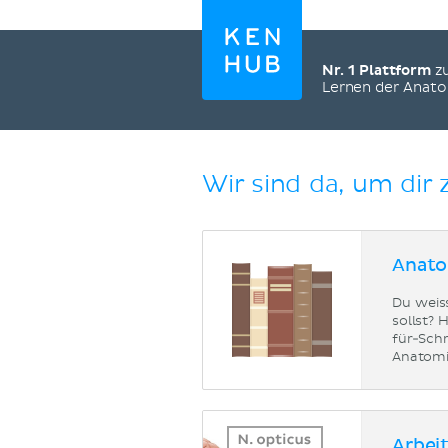
Nr. 1 Plattform
z
Lernen der Anat
Wir sind da, um dir 
Anato
Du weis
sollst? 
für-Schr
Anatomi
Arbei