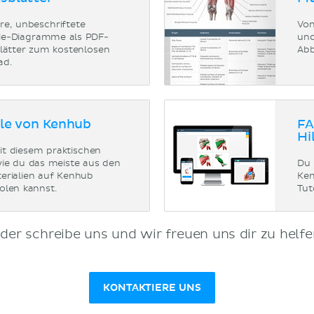
re, unbeschriftete
Von
e-Diagramme als PDF-
und
blätter zum kostenlosen
Abb
ad.
ile von Kenhub
FA
Hi
it diesem praktischen
wie du das meiste aus den
Du 
erialien auf Kenhub
Ken
olen kannst.
Tut
der schreibe uns und wir freuen uns dir zu helfe
KONTAKTIERE UNS